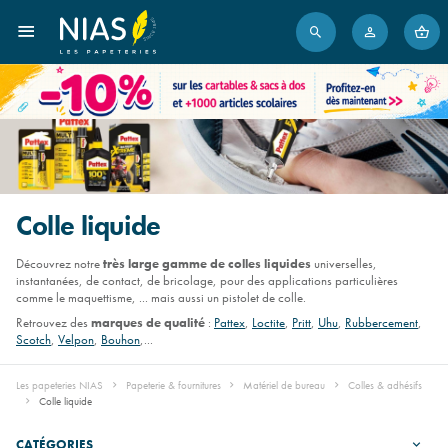
Colle liquide
Découvrez notre
très large gamme de colles liquides
universelles,
instantanées, de contact, de bricolage, pour des applications particulières
comme le maquettisme, ... mais aussi un pistolet de colle.
Retrouvez des
marques de qualité
:
Pattex
,
Loctite
,
Pritt
,
Uhu
,
Rubbercement
,
Scotch
,
Velpon
,
Bouhon
,...
Les papeteries NIAS
Papeterie & fournitures
Matériel de bureau
Colles & adhésifs
Colle liquide
CATÉGORIES