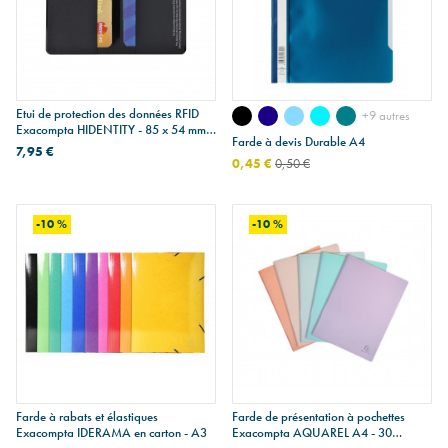
Etui de protection des données RFID
+9 autres
Exacompta HIDENTITY - 85 x 54 mm -
Farde à devis Durable A4
double
7,95 €
0,45 €
0,50 €
-10 %
-10 %
Farde à rabats et élastiques
Farde de présentation à pochettes
Exacompta IDERAMA en carton - A3
Exacompta AQUAREL A4 - 30