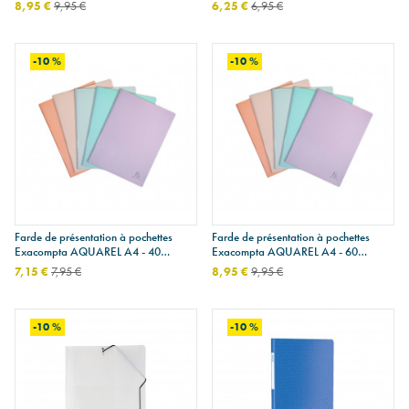
pochettes (60 vues)
8,95 €
9,95 €
6,25 €
6,95 €
-10 %
-10 %
Farde de présentation à pochettes
Farde de présentation à pochettes
Exacompta AQUAREL A4 - 40
Exacompta AQUAREL A4 - 60
pochettes (80 vues)
pochettes (120 vues)
7,15 €
7,95 €
8,95 €
9,95 €
-10 %
-10 %