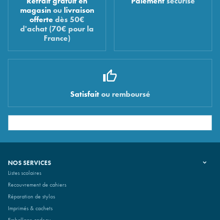
Retrait gratuit en
Paiement
sécurisé
magasin
ou
livraison
offerte
dès 50€
d'achat (70€ pour la
France)
Satisfait
ou remboursé
NOS SERVICES
Listes scolaires
Recouvrement de cahiers
Réparation de stylos
Imprimés & cachets
Emballage cadeau