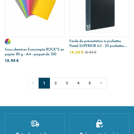
Farde de présentation à pochettes
Pentel SUPERIOR A3 - 20 pochettes
Sous-chemises Exacompta ROCK"S en
(40 vues)
14,35 €
15,95 €
papier 80 g - A4 - paquet de 100
15,95 €
1
2
3
4
5