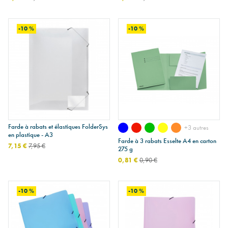
assortiment de couleurs
transparent
-10 %
-10 %
Farde à rabats et élastiques FolderSys
+3 autres
en plastique - A3
Farde à 3 rabats Esselte A4 en carton
7,15 €
7,95 €
275 g
0,81 €
0,90 €
-10 %
-10 %