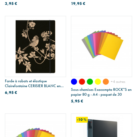
couleurs - paquet de 10
couleurs - paquet de 100
3,95 €
19,95 €
Farde à rabats et élastique
+4 autres
Clairefontaine CERISIER BLANC en
Sous-chemises Exacompta ROCK"S en
carton - A4
6,95 €
papier 80 g - A4 - paquet de 30
5,95 €
-10 %