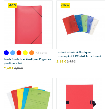
-10 %
-10 %
Farde à rabats et élastiques
+2 autres
Exacompta CHROMALINE - format
Farde à rabats et élastiques Pagna en
pocket 12 x 16 cm
2,65 €
2,95 €
plastique - A4
2,69 €
2,99 €