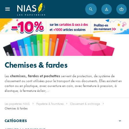
Chemises & fardes
Les
chemises, fardes et pochettes
servent de protection, de système de
classement ou sont utilisées pour le transport de vos documents. Elles existent en
carton ou en plastique, avec ouverture en coin, avec fermeture à pression, à
élastique, à fermeture éclair,...
Les papeteries NIAS
Papeterie & fournitures
Classement & archivage
Chemises & fardes
CATÉGORIES