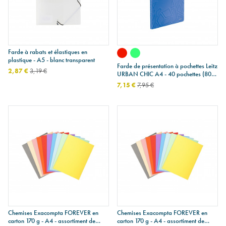
Farde à rabats et élastiques en
plastique - A5 - blanc transparent
Farde de présentation à pochettes Leitz
2,87 €
3,19 €
URBAN CHIC A4 - 40 pochettes (80
vues)
7,15 €
7,95 €
Chemises Exacompta FOREVER en
Chemises Exacompta FOREVER en
carton 170 g - A4 - assortiment de
carton 170 g - A4 - assortiment de