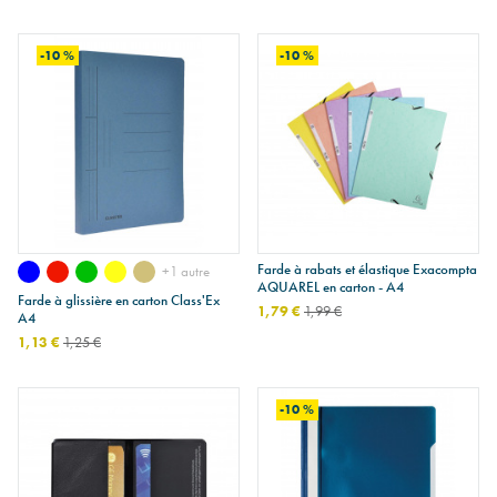
-10 %
-10 %
Farde à rabats et élastique Exacompta
+1 autre
AQUAREL en carton - A4
Farde à glissière en carton Class'Ex
1,79 €
1,99 €
A4
1,13 €
1,25 €
-10 %