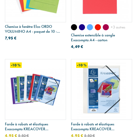
Chemise à fenêtre Elco ORDO
+3 autres
VOLUMINO A4 - paquet de 10 -
Chemise extensible à sangle
assortiment de couleurs
7,95 €
Exacompta A4 - carton
4,49 €
-10 %
-10 %
Farde à rabats et élastiques
Farde à rabats et élastiques
Exacompta KREACOVER
Exacompta KREACOVER
personnalisable en plastique - A4 -
personnalisable en plastique - A4 -
4,95 €
5,50 €
4,95 €
5,50 €