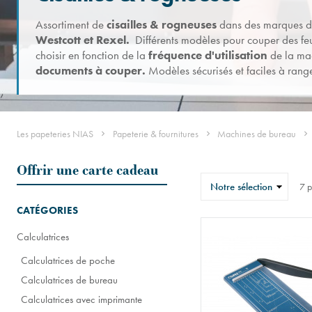
Assortiment de
cisailles & rogneuses
dans des marques de
Westcott et Rexel.
Différents modèles pour couper des feu
choisir en fonction de la
fréquence d'utilisation
de la ma
documents à couper.
Modèles sécurisés et
faciles à rang
Les papeteries NIAS
Papeterie & fournitures
Machines de bureau
Offrir une carte cadeau
Trier
7
p
CATÉGORIES
Calculatrices
Calculatrices de poche
Calculatrices de bureau
Calculatrices avec imprimante