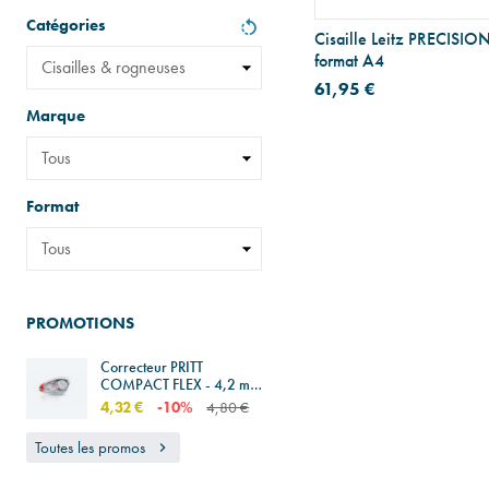
Catégories
Cisaille Leitz PRECISI
format A4
61,95 €
Marque
Format
PROMOTIONS
Correcteur PRITT
COMPACT FLEX - 4,2 mm
x 10 m
4,32 €
-10%
4,80 €
Toutes les promos