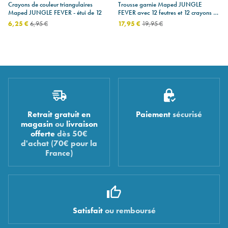
Crayons de couleur triangulaires
Trousse garnie Maped JUNGLE
Maped JUNGLE FEVER - étui de 12
FEVER avec 12 feutres et 12 crayons de
coloriage
6,25 €
6,95 €
17,95 €
19,95 €
Retrait gratuit en
Paiement
sécurisé
magasin
ou
livraison
offerte
dès 50€
d'achat (70€ pour la
France)
Satisfait
ou remboursé