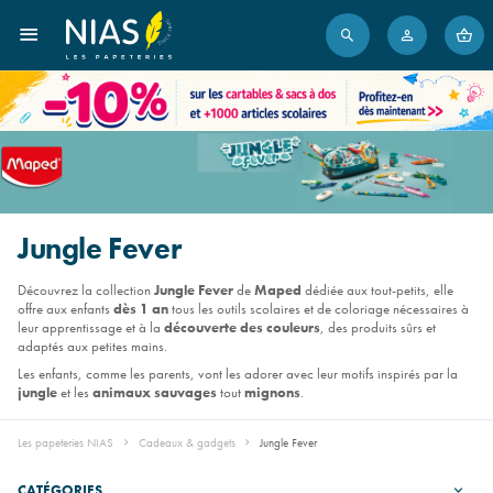
Jungle Fever
Découvrez la collection
Jungle Fever
de
Maped
dédiée aux tout-petits, elle
offre aux enfants
dès 1 an
tous les outils scolaires et de coloriage nécessaires à
leur apprentissage et à la
découverte des couleurs
, des produits sûrs et
adaptés aux petites mains.
Les enfants, comme les parents, vont les adorer avec leur motifs inspirés par la
jungle
et les
animaux sauvages
tout
mignons
.
Les papeteries NIAS
Cadeaux & gadgets
Jungle Fever
CATÉGORIES