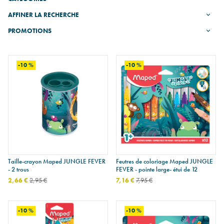
AFFINER LA RECHERCHE
PROMOTIONS
-10 %
-10 %
Taille-crayon Maped JUNGLE FEVER
Feutres de coloriage Maped JUNGLE
- 2 trous
FEVER - pointe large- étui de 12
2,66 €
2,95 €
7,16 €
7,95 €
-10 %
-10 %