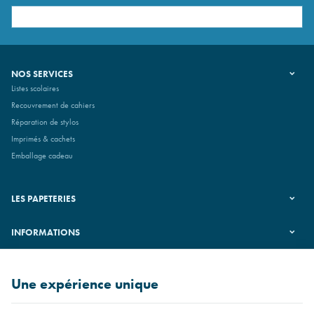
NOS SERVICES
Listes scolaires
Recouvrement de cahiers
Réparation de stylos
Imprimés & cachets
Emballage cadeau
LES PAPETERIES
INFORMATIONS
SUIVEZ-NOUS
Une expérience unique