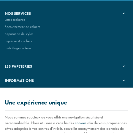
NOS SERVICES
Listes scolaires
Recouvrement de cahiers
Réparation de stylos
Imprimés & cachets
Emballage cadeau
LES PAPETERIES
INFORMATIONS
SUIVEZ-NOUS
Une expérience unique
Nous sommes soucieux de vous offrir une navigation sécurisée et
personnalisable. Nous utilisons à cette fin des
cookies
afin de vous proposer des
offres adaptées à vos centres d’intérêt, recueillir anonymement des données de