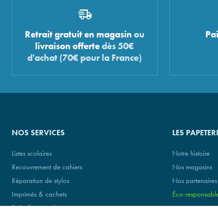
Retrait gratuit en magasin
ou
Pa
livraison offerte
dès 50€
d'achat (70€ pour la France)
NOS SERVICES
LES PAPETER
Listes scolaires
Notre histoire
Recouvrement de cahiers
Nos magasins
Réparation de stylos
Nos partenaires
Imprimés & cachets
Éco-responsabl
Emballage cadeau