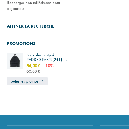
Recharges non millésimées pour
organisers
AFFINER LA RECHERCHE
PROMOTIONS
Sac à dos Eastpak
PADDED PAK'R (24 L) -
Fleec'd black
54,00 €
-10%
60,00 €
Toutes les promos