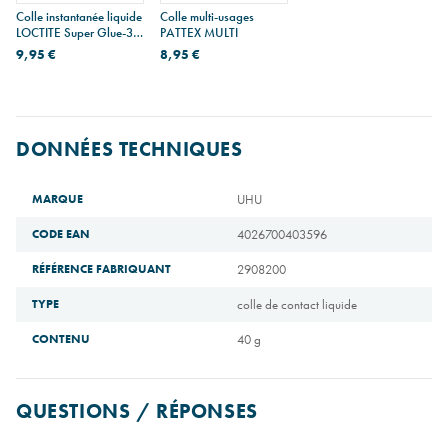
Colle instantanée liquide
Colle multi-usages
LOCTITE Super Glue-3
PATTEX MULTI
PRECISION
9,95 €
8,95 €
DONNÉES TECHNIQUES
MARQUE
UHU
CODE EAN
4026700403596
RÉFÉRENCE FABRIQUANT
2908200
TYPE
colle de contact liquide
CONTENU
40 g
QUESTIONS / RÉPONSES