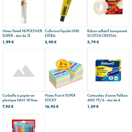
Mines Pentel HI-POLYMER
Colle-tout liquide UHU
Ruban adhésif transparent
SUPER - étui de 12
EXTRA
SCOTCH CRYSTAL
1,99 €
3,90 €
3,79 €
Corbeille à papier en
Notes Post-it SUPER
Cartouches d'encre Pelikan
plastique HAN 18 litres
STICKY
4001 TP/6 - étui de 6
7,95 €
16,95 €
1,59 €