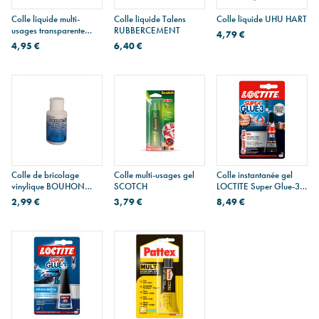
Colle liquide multi-
Colle liquide Talens
Colle liquide UHU HART
usages transparente
RUBBERCEMENT
4,79 €
PRITT 100 ml
4,95 €
6,40 €
Colle de bricolage
Colle multi-usages gel
Colle instantanée gel
vinylique BOUHON
SCOTCH
LOCTITE Super Glue-3
blanche
POWER FLEX GEL
2,99 €
3,79 €
8,49 €