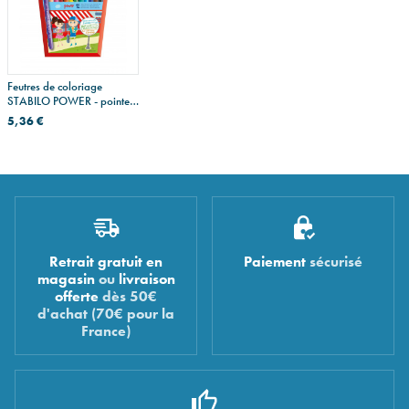
Feutres de coloriage
STABILO POWER - pointe
large
5,36 €
Retrait gratuit en
Paiement
sécurisé
magasin
ou
livraison
offerte
dès 50€
d'achat (70€ pour la
France)