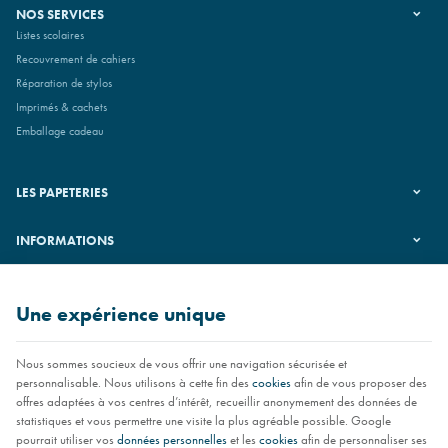
NOS SERVICES
Listes scolaires
Recouvrement de cahiers
Réparation de stylos
Imprimés & cachets
Emballage cadeau
LES PAPETERIES
INFORMATIONS
SUIVEZ-NOUS
Une expérience unique
Nous sommes soucieux de vous offrir une navigation sécurisée et
personnalisable. Nous utilisons à cette fin des
cookies
afin de vous proposer des
offres adaptées à vos centres d’intérêt, recueillir anonymement des données de
statistiques et vous permettre une visite la plus agréable possible. Google
pourrait utiliser vos
données personnelles
et les
cookies
afin de personnaliser ses