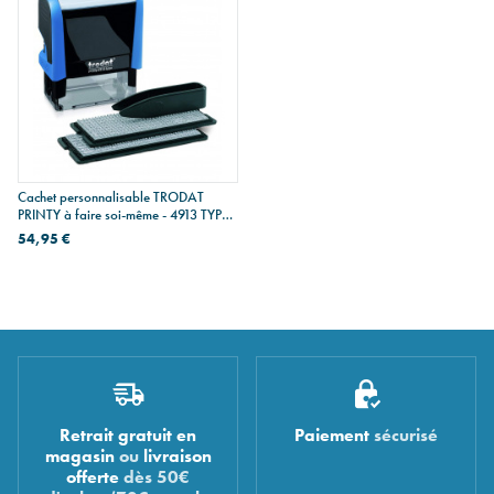
Cachet personnalisable TRODAT
PRINTY à faire soi-même - 4913 TYPO
- max 5 lignes
54,95 €
Retrait gratuit en
Paiement
sécurisé
magasin
ou
livraison
offerte
dès 50€