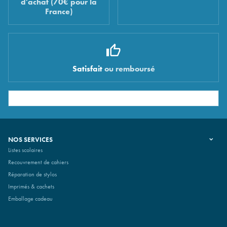
d'achat (70€ pour la
France)
Satisfait
ou remboursé
NOS SERVICES
Listes scolaires
Recouvrement de cahiers
Réparation de stylos
Imprimés & cachets
Emballage cadeau