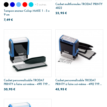
Cachet multiformules TRODAT PRINTY
+5 autres
4822
Tampon encreur Colop MAKE 1 - 5 x
23,95 €
9 cm
7,49 €
Cachet personnalisable TRODAT
Cachet personnalisable TRODAT
PRINTY à faire soi-même - 4911 TYPO -
PRINTY à faire soi-même - 4912 TYPO
max 3 lignes
- max 4 lignes
30,95 €
45,95 €