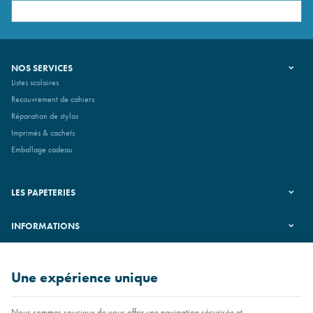
NOS SERVICES
Listes scolaires
Recouvrement de cahiers
Réparation de stylos
Imprimés & cachets
Emballage cadeau
LES PAPETERIES
INFORMATIONS
SUIVEZ-NOUS
Une expérience unique
Nous sommes soucieux de vous offrir une navigation sécurisée et