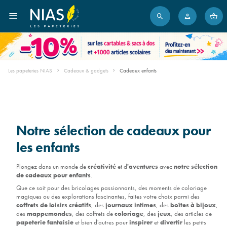
Les papeteries NIAS
Cadeaux & gadgets
Cadeaux enfants
Notre sélection de cadeaux pour
les enfants
Plongez dans un monde de
créativité
et d
'aventures
avec
notre sélection
de cadeaux pour enfants
.
Que ce soit pour des bricolages passionnants, des moments de coloriage
magiques ou des explorations fascinantes, faites votre choix parmi des
coffrets de loisirs créatifs
, des
journaux intimes
, des
boîtes à bijoux
,
des
mappemondes
, des coffrets de
coloriage
, des
jeux
, des articles de
papeterie fantaisie
et bien d'autres pour
inspirer
et
divertir
les petits