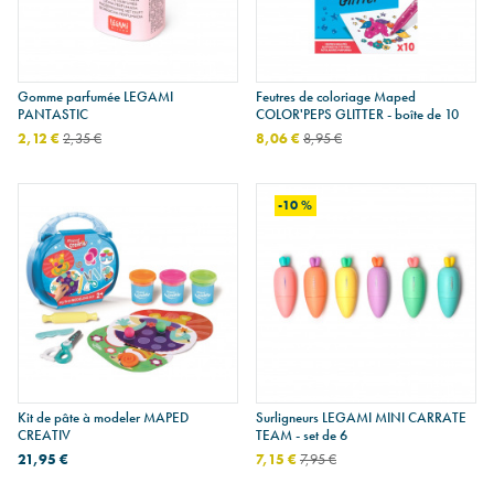
Gomme parfumée LEGAMI
Feutres de coloriage Maped
PANTASTIC
COLOR'PEPS GLITTER - boîte de 10
2,12 €
2,35 €
8,06 €
8,95 €
-10 %
Kit de pâte à modeler MAPED
Surligneurs LEGAMI MINI CARRATE
CREATIV
TEAM - set de 6
21,95 €
7,15 €
7,95 €