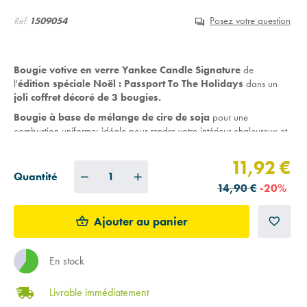
Posez votre question
Réf:
1509054
B
ougie votive en verre
Yankee Candle Signature
de
l'
édition spéciale Noël : Passport To The Holidays
dans un
j
oli
coffret
décoré
de 3 bougies.
Bougie à base de mélange de cire de soja
pour une
combustion uniforme; idéale pour rendre votre intérieur chaleureux et
féérique.
Munie d'une mèche en coton,
aux fibres 100%
naturelles.
11,92 €
Quantité
Coffret contenant les parfums :
é
picéa blanc et pamplemousse,
14,90 €
-20%
crème brûlée à la vanille et sauge argentée & pin.
Ajouter au panier
En stock
Livrable immédiatement