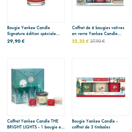
Bougie Yankee Candle
Coffret de 6 bougies votives
Signature édition spéciale
en verre Yankee Candle
Noël
PASSPORT TO THE
29,90 €
22,32 €
27,90 €
HOLIDAYS
Coffret Yankee Candle THE
Bougie Yankee Candle -
BRIGHT LIGHTS - 1 bougie en
coffret de 3 timbales