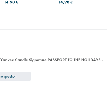
coffret de 3
3
14,90 €
14,90 €
e Yankee Candle Signature PASSPORT TO THE HOLIDAYS -
re question