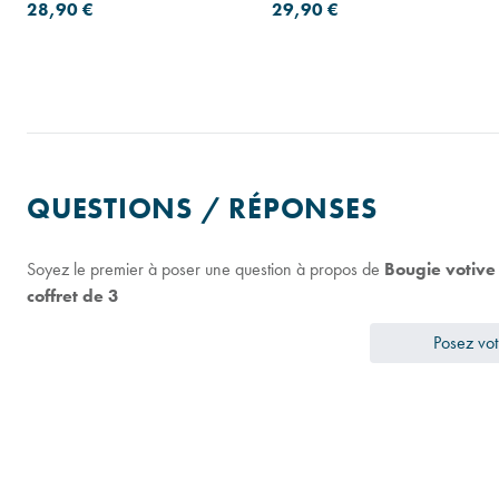
pot et 3 bougies votives en
28,90 €
29,90 €
verre
QUESTIONS / RÉPONSES
Soyez le premier à poser une question à propos de
Bougie votiv
coffret de 3
Posez vot