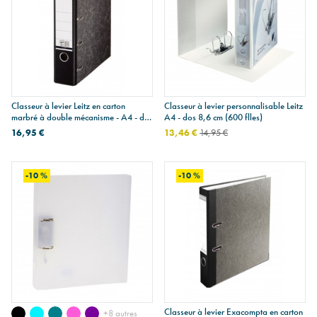
Classeur à levier Leitz en carton
Classeur à levier personnalisable Leitz
marbré à double mécanisme - A4 - dos
A4 - dos 8,6 cm (600 flles)
7,5 cm
16,95 €
13,46 €
14,95 €
-10 %
-10 %
Classeur à levier Exacompta en carton
+8 autres