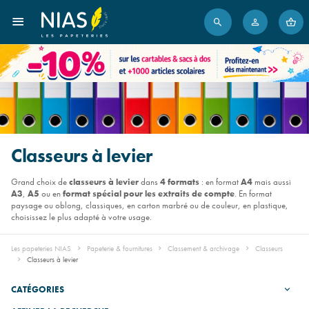
Classeurs à levier
Grand choix de
classeurs à levier
dans
4 formats
: en format
A4
mais aussi
A3
,
A5
ou en
format spécial pour les extraits de compte
. En format
paysage ou oblong, classiques, en carton marbré ou de couleur, en plastique,
choisissez le plus adapté à votre usage.
Les papeteries NIAS
Papeterie & fournitures
Classement & archivage
Classeurs
Classeurs à levier
CATÉGORIES