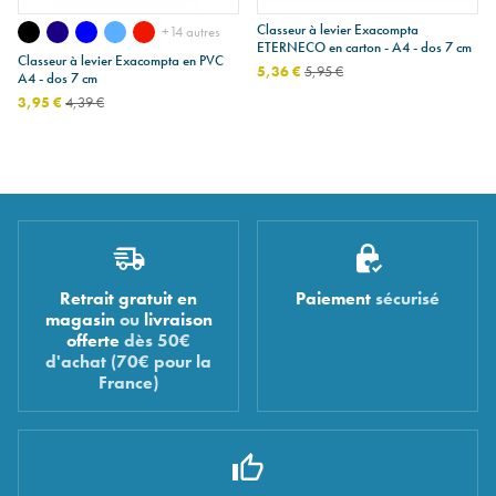
Classeur à levier Exacompta
+14 autres
ETERNECO en carton - A4 - dos 7 cm
Classeur à levier Exacompta en PVC
5,36 €
5,95 €
A4 - dos 7 cm
3,95 €
4,39 €
Retrait gratuit en
Paiement
sécurisé
magasin
ou
livraison
offerte
dès 50€
d'achat (70€ pour la
France)