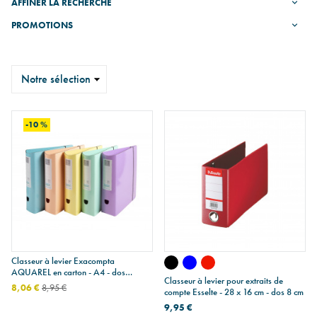
AFFINER LA RECHERCHE
PROMOTIONS
Trier
-10 %
Classeur à levier Exacompta
AQUAREL en carton - A4 - dos
Classeur à levier pour extraits de
arrondi 8 cm avec élastique
8,06 €
8,95 €
compte Esselte - 28 x 16 cm - dos 8 cm
9,95 €