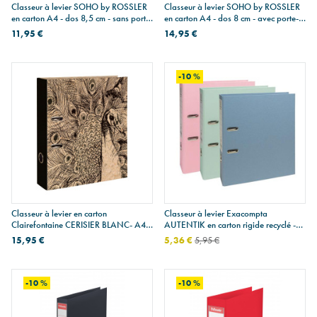
Classeur à levier SOHO by ROSSLER
Classeur à levier SOHO by ROSSLER
en carton A4 - dos 8,5 cm - sans porte-
en carton A4 - dos 8 cm - avec porte-
étiquette
étiquette
11,95 €
14,95 €
-10 %
Classeur à levier en carton
Classeur à levier Exacompta
Clairefontaine CERISIER BLANC- A4 -
AUTENTIK en carton rigide recyclé -
dos 7 cm
A4 - dos 8 cm
15,95 €
5,36 €
5,95 €
-10 %
-10 %