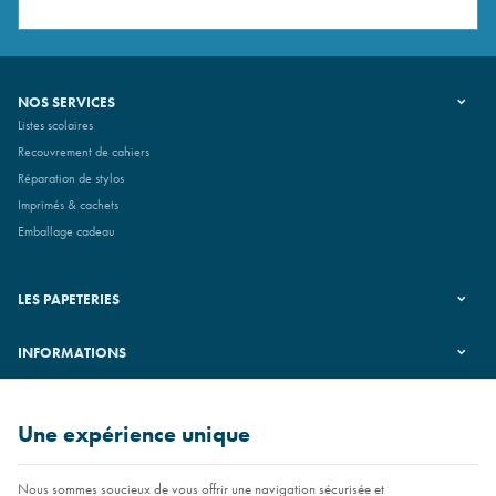
NOS SERVICES
Listes scolaires
Recouvrement de cahiers
Réparation de stylos
Imprimés & cachets
Emballage cadeau
LES PAPETERIES
INFORMATIONS
SUIVEZ-NOUS
Une expérience unique
Nous sommes soucieux de vous offrir une navigation sécurisée et