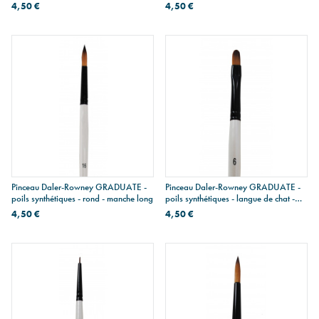
long
4,50 €
4,50 €
Pinceau Daler-Rowney GRADUATE -
Pinceau Daler-Rowney GRADUATE -
poils synthétiques - rond - manche long
poils synthétiques - langue de chat -
manche court
4,50 €
4,50 €