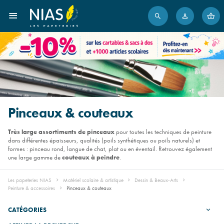
Pinceaux & couteaux
Très large assortiments de pinceaux
pour toutes les techniques de peinture
dans différentes épaisseurs, qualités (poils synthétiques ou poils naturels) et
formes : pinceau rond, langue de chat, plat ou en éventail. Retrouvez également
une large gamme de
couteaux à peindre
.
Les papeteries NIAS
Matériel scolaire & artistique
Dessin & Beaux-Arts
Peinture & accessoires
Pinceaux & couteaux
CATÉGORIES