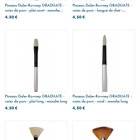
Pinceau Daler-Rowney GRADUATE -
Pinceau Daler-Rowney GRADUATE -
soies de porc - plat court - manche
soies de porc - langue de chat -
long
manche long
4,50 €
4,50 €
Pinceau Daler-Rowney GRADUATE -
Pinceau Daler-Rowney GRADUATE -
soies de porc - plat long - manche long
soies de porc - rond - manche long
4,50 €
4,50 €