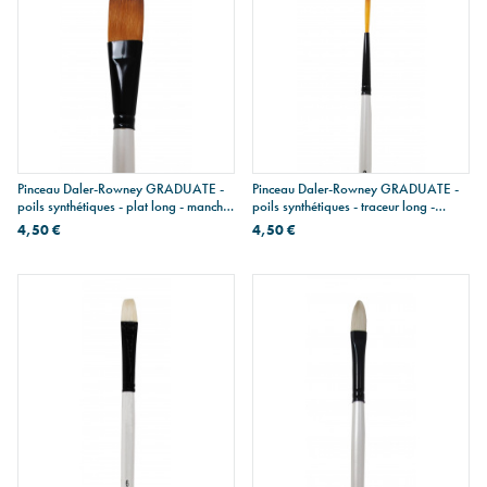
Pinceau Daler-Rowney GRADUATE -
Pinceau Daler-Rowney GRADUATE -
poils synthétiques - plat long - manche
poils synthétiques - traceur long -
court
manche court
4,50 €
4,50 €