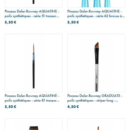
Pinceau Daler-Rowney AQUAFINE -
Pinceau Daler-Rowney AQUAFINE -
poils synthétiques - série 51 traceur
poils synthétiques - série 62 brosse à
court
ombrer plate
5,50 €
5,50 €
Pinceau Daler-Rowney AQUAFINE -
Pinceau Daler-Rowney GRADUATE -
poils synthétiques - série 81 traceur
poils synthétiques - striper long -
extra court
manche court
5,50 €
4,50 €