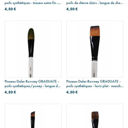
poils synthétiques - traceur extra fin -
poils de chèvre clairs - langue de chat -
manche court
manche court
4,50 €
4,50 €
Pinceau Daler-Rowney GRADUATE -
Pinceau Daler-Rowney GRADUATE -
poils synthétiques/poney - langue de
poils synthétiques - lavis plat - manche
chat - manche court
court
4,50 €
4,50 €