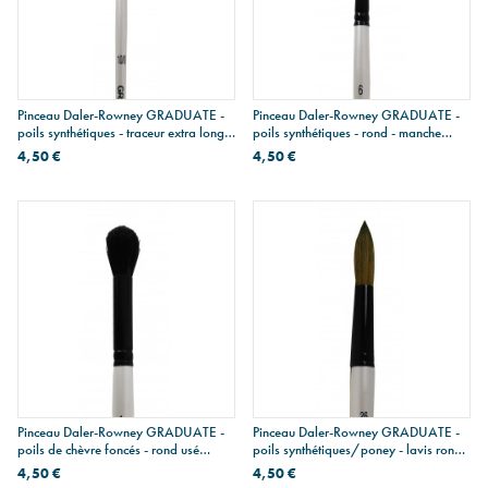
Pinceau Daler-Rowney GRADUATE -
Pinceau Daler-Rowney GRADUATE -
poils synthétiques - traceur extra long -
poils synthétiques - rond - manche
manche court
court
4,50 €
4,50 €
Pinceau Daler-Rowney GRADUATE -
Pinceau Daler-Rowney GRADUATE -
poils de chèvre foncés - rond usé
poils synthétiques/poney - lavis rond -
bombé - manche court
manche court
4,50 €
4,50 €