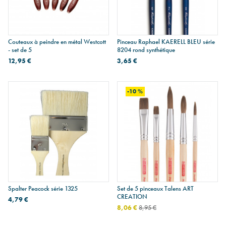
Couteaux à peindre en métal Westcott
Pinceau Raphael KAERELL BLEU série
- set de 5
8204 rond synthétique
12,95 €
3,65 €
-10 %
Spalter Peacock série 1325
Set de 5 pinceaux Talens ART
CREATION
4,79 €
8,06 €
8,95 €