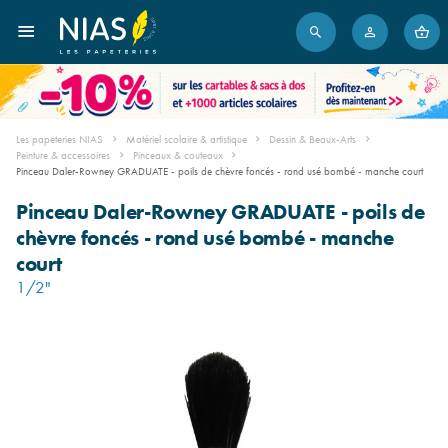
Les papeteries NIAS
Matériel scolaire & artistique
Dessin & Beaux-Arts
Peinture & accessoires
Pinceaux & couteaux
Pinceau Daler-Rowney GRADUATE - poils de chèvre foncés - rond usé bombé - manche court
Pinceau Daler-Rowney GRADUATE - poils de
chèvre foncés - rond usé bombé - manche
court
1/2"