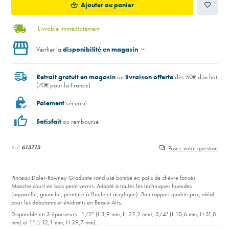
Ajouter au panier
Livrable immédiatement
Vérifier la
disponibilité en magasin
Retrait gratuit en magasin
ou
livraison offerte
dès 50€ d'achat
(70€ pour la France)
Paiement
sécurisé
Satisfait
ou remboursé
Réf:
613713
Posez votre question
Pinceau Daler-Rowney Graduate rond usé bombé en poils de chèvre foncés.
Manche court en bois peint vernis. Adapté à toutes les techniques humides
(aquarelle, gouache, peinture à l'huile et acrylique). Bon rapport qualité prix, idéal
pour les débutants et étudiants en Beaux-Arts.
Disponible en 3 épaisseurs : 1/2" (L 3,9 mm, H 22,2 mm), 3/4" (L 10,6 mm, H 31,8
mm) et 1" (L 12,1 mm, H 39,7 mm).