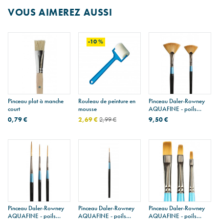
VOUS AIMEREZ AUSSI
-10 %
Pinceau plat à manche
Rouleau de peinture en
Pinceau Daler-Rowney
court
mousse
AQUAFINE - poils
synthétiques - série 48
0,79 €
2,69 €
2,99 €
9,50 €
éventail
Pinceau Daler-Rowney
Pinceau Daler-Rowney
Pinceau Daler-Rowney
AQUAFINE - poils
AQUAFINE - poils
AQUAFINE - poils