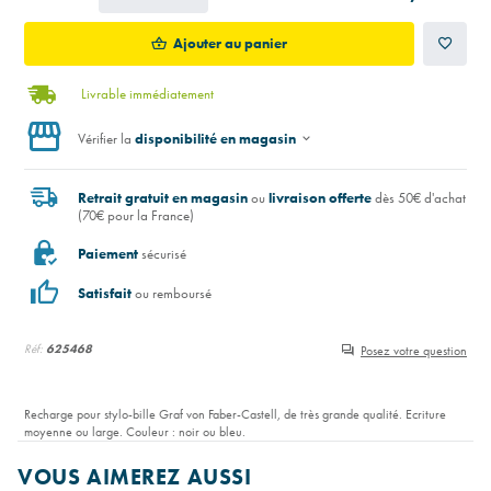
Ajouter au panier
Livrable immédiatement
Vérifier la
disponibilité en magasin
Retrait gratuit en magasin
ou
livraison offerte
dès 50€ d'achat
(70€ pour la France)
Paiement
sécurisé
Satisfait
ou remboursé
Réf:
625468
Posez votre question
Recharge pour stylo-bille Graf von Faber-Castell, de très grande qualité. Ecriture
moyenne ou large. Couleur : noir ou bleu.
VOUS AIMEREZ AUSSI