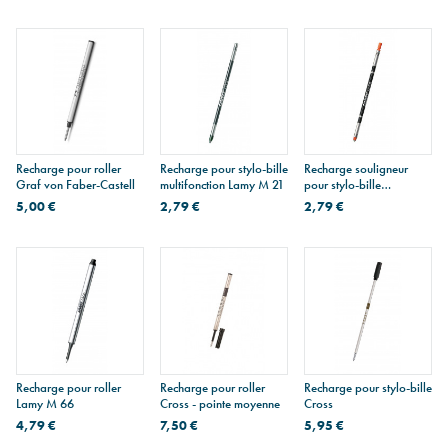
Recharge pour roller
Recharge pour stylo-bille
Recharge souligneur
Graf von Faber-Castell
multifonction Lamy M 21
pour stylo-bille
multifonction Lamy M 55
5,00 €
2,79 €
2,79 €
- orange
Recharge pour roller
Recharge pour roller
Recharge pour stylo-bille
Lamy M 66
Cross - pointe moyenne
Cross
4,79 €
7,50 €
5,95 €