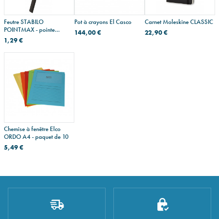
Feutre STABILO
Pot à crayons El Casco
Carnet Moleskine CLASSIC
POINTMAX - pointe
144,00 €
22,90 €
moyenne
1,29 €
Chemise à fenêtre Elco
ORDO A4 - paquet de 10
5,49 €