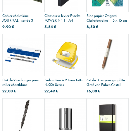
Cahier Moleskine
Classeur à levier Esselte
Bloc papier Origami
JOURNAL - set de 3
POWER N° 1 - A4
Clairefontaine - 15 x 15 cm
9,90 €
5,84 €
8,50 €
Étui de 2 recharges pour
Perforateur à 2 trous Leitz
Set de 3 crayons graphite
roller Montblanc
NeXXt Series
Graf von Faber-Castell
22,00 €
22,49 €
16,00 €