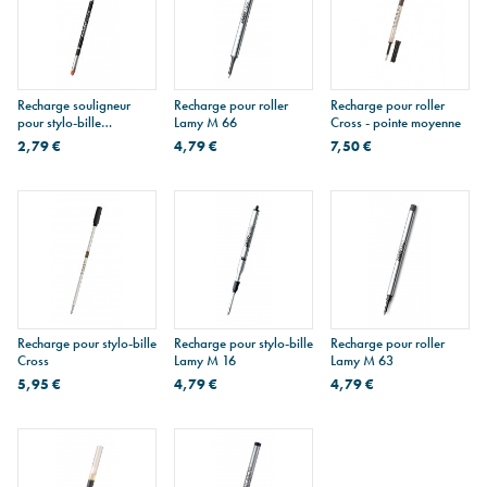
Recharge souligneur
Recharge pour roller
Recharge pour roller
pour stylo-bille
Lamy M 66
Cross - pointe moyenne
multifonction Lamy M 55
2,79 €
4,79 €
7,50 €
- orange
Recharge pour stylo-bille
Recharge pour stylo-bille
Recharge pour roller
Cross
Lamy M 16
Lamy M 63
5,95 €
4,79 €
4,79 €