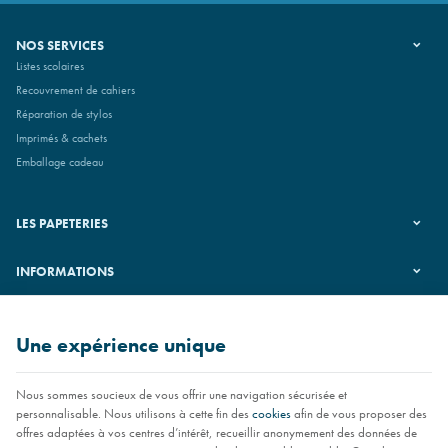
NOS SERVICES
Listes scolaires
Recouvrement de cahiers
Réparation de stylos
Imprimés & cachets
Emballage cadeau
LES PAPETERIES
INFORMATIONS
SUIVEZ-NOUS
Une expérience unique
Nous sommes soucieux de vous offrir une navigation sécurisée et
personnalisable. Nous utilisons à cette fin des
cookies
afin de vous proposer des
offres adaptées à vos centres d’intérêt, recueillir anonymement des données de