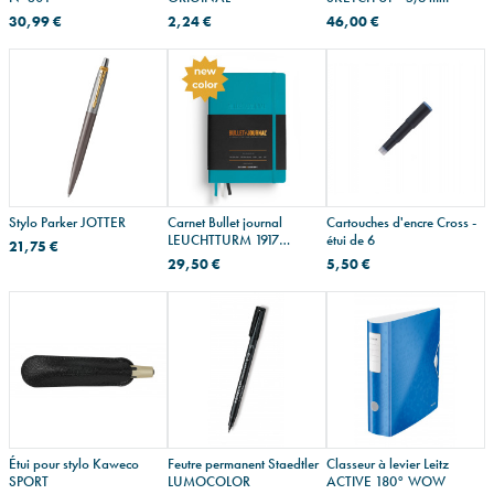
30,99 €
2,24 €
46,00 €
Stylo Parker JOTTER
Carnet Bullet journal
Cartouches d'encre Cross -
LEUCHTTURM 1917
étui de 6
21,75 €
EDITION 2 - A5 - points
29,50 €
5,50 €
Étui pour stylo Kaweco
Feutre permanent Staedtler
Classeur à levier Leitz
SPORT
LUMOCOLOR
ACTIVE 180° WOW