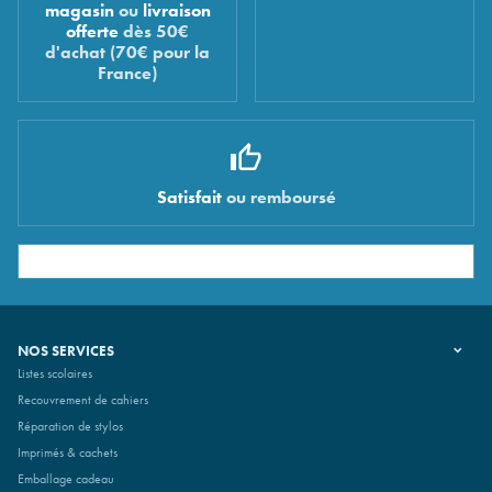
magasin
ou
livraison
offerte
dès 50€
d'achat (70€ pour la
France)
Satisfait
ou remboursé
NOS SERVICES
Listes scolaires
Recouvrement de cahiers
Réparation de stylos
Imprimés & cachets
Emballage cadeau