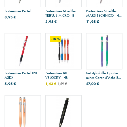
Porte-mines Pentel
Porte-mines Staedtler
Porte-mines Staedtler
TRIPLUS MICRO - B
MARS TECHNICO - HB
8,95 €
- 2 mm
3,95 €
11,95 €
-10 %
Porte-mines Pentel 120
Porte-mines BIC
Set stylo-bille + porte-
A3DX
VELOCITY - HB
mines Caran d'Ache 849
BOREALIS - édition
5,95 €
1,43 €
1,59 €
47,00 €
limitée