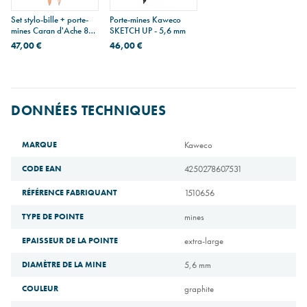
Set stylo-bille + porte-
Porte-mines Kaweco
mines Caran d'Ache 849
SKETCH UP - 5,6 mm
SUNSET SKY - édition
47,00 €
46,00 €
limitée
DONNÉES TECHNIQUES
MARQUE
Kaweco
CODE EAN
4250278607531
RÉFÉRENCE FABRIQUANT
1510656
TYPE DE POINTE
mines
EPAISSEUR DE LA POINTE
extra-large
DIAMÈTRE DE LA MINE
5,6 mm
COULEUR
graphite