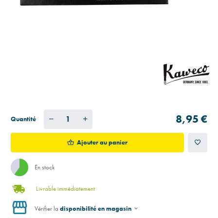
8,95 €
Quantité
Ajouter au panier
En stock
Livrable immédiatement
Vérifier la
disponibilité en magasin