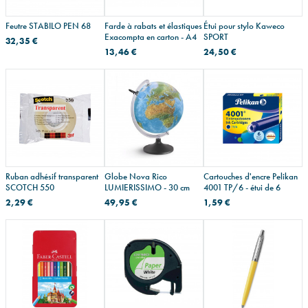
Feutre STABILO PEN 68
Farde à rabats et élastiques
Étui pour stylo Kaweco
Exacompta en carton - A4
SPORT
32,35 €
13,46 €
24,50 €
Ruban adhésif transparent
Globe Nova Rico
Cartouches d'encre Pelikan
SCOTCH 550
LUMIERISSIMO - 30 cm
4001 TP/6 - étui de 6
2,29 €
49,95 €
1,59 €