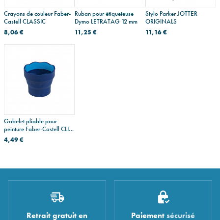
Crayons de couleur Faber-
Ruban pour étiqueteuse
Stylo Parker JOTTER
Castell CLASSIC
Dymo LETRATAG 12 mm
ORIGINALS
8,06 €
11,25 €
11,16 €
Gobelet pliable pour
peinture Faber-Castell CLIC
& GO
4,49 €
Retrait gratuit en
Paiement
sécurisé