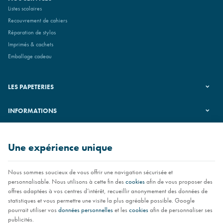
Listes scolaires
Recouvrement de cahiers
Réparation de stylos
Imprimés & cachets
Emballage cadeau
LES PAPETERIES
INFORMATIONS
SUIVEZ-NOUS
Une expérience unique
Nous sommes soucieux de vous offrir une navigation sécurisée et
personnalisable. Nous utilisons à cette fin des
cookies
afin de vous proposer des
offres adaptées à vos centres d’intérêt, recueillir anonymement des données de
statistiques et vous permettre une visite la plus agréable possible. Google
pourrait utiliser vos
données personnelles
et les
cookies
afin de personnaliser ses
publicités.
Les papeteries NIAS | N° d'entreprise : 0451.251.126 |
Mentions légales & Contact
|