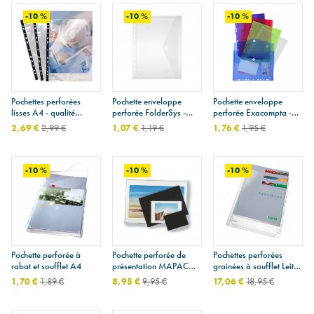
-10 %
-10 %
-10 %
Pochettes perforées
Pochette enveloppe
Pochette enveloppe
lisses A4 - qualité
perforée FolderSys -
perforée Exacompta -
supérieure- sachet de 10
fermeture velcro
fermeture velcro - A4
2,69 €
2,99 €
1,07 €
1,19 €
1,76 €
1,95 €
-10 %
-10 %
-10 %
Pochette perforée à
Pochette perforée de
Pochettes perforées
rabat et soufflet A4
présentation MAPAC
grainées à soufflet Leitz
ARTCARE
Premium A4 - paquet de
1,70 €
1,89 €
8,95 €
9,95 €
17,06 €
18,95 €
5