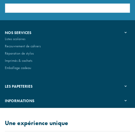
NOS SERVICES
Listes scolaires
Recouvrement de cahiers
Réparation de stylos
Imprimés & cachets
Emballage cadeau
LES PAPETERIES
INFORMATIONS
SUIVEZ-NOUS
Une expérience unique