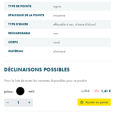
TYPE DE POINTE
ogive
EPAISSEUR DE LA POINTE
moyenne
TYPE D'ENCRE
effaçable à sec, à base d'alcool
RECHARGEABLE
non
CORPS
rond
MATÉRIAU
plastique
DÉCLINAISONS POSSIBLES
Voici la liste de toutes les variantes disponibles pour ce produit
1,79 €
- 10%
1,61 €
noir
pièce
Quantity
Ajouter au panier