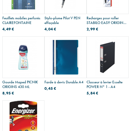
Feuillets mobiles perforés
Stylo-plume Pilot V PEN
Recharges pour roller
CLAIREFONTAINE
effaçable
STABILO EASY ORIGINAL
bleues - étui de 3
4,49 €
4,04 €
2,99 €
Gourde Maped PICNIK
Farde à devis Durable A4
Classeur à levier Esselte
ORIGINS 430 ML
POWER N° 1 - A4
0,45 €
8,95 €
5,84 €