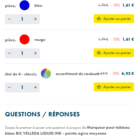
1,79 €
- 10%
1,61 €
bleu
pièce
Quantity
Ajouter au panier
1,79 €
- 10%
1,61 €
rouge
pièce
Quantity
Ajouter au panier
6,69 €
- 10%
6,02 €
assortiment de couleurs
étui de 4 - classic
Quantity
Ajouter au panier
QUESTIONS / RÉPONSES
Soyez le premier à poser une question à propos de
Marqueur pour tableau
blanc BIC VELLEDA LIQUID INK - pointe ogive moyenne