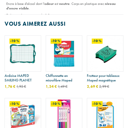
Encre à base d'alcool dont l'
odeur
est
neutre
. Corps en plastique avec
niveau
d'encre visible
.
Pointe ogive
moyenne de
4,2 mm.
VOUS AIMEREZ AUSSI
-10 %
-10 %
-10 %
Ardoise MAPED
Chiffonnette en
Frotteur pour tableaux
SMILING PLANET
microfibre Maped
Maped magnétique
1,76 €
1,95 €
1,34 €
1,49 €
2,69 €
2,99 €
-10 %
-10 %
-10 %