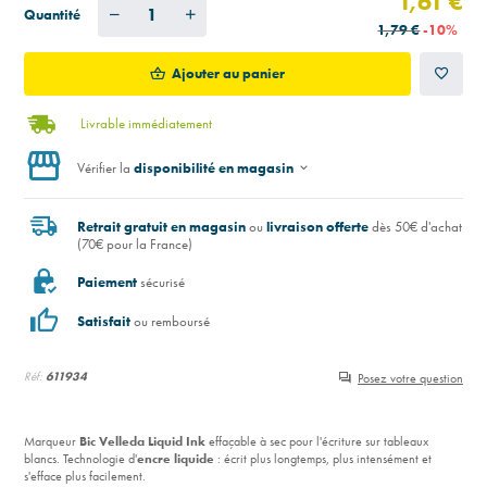
1,61 €
Quantité
1,79 €
-10%
Ajouter au panier
Livrable immédiatement
Vérifier la
disponibilité en magasin
Retrait gratuit en magasin
ou
livraison offerte
dès 50€ d'achat
(70€ pour la France)
Paiement
sécurisé
Satisfait
ou remboursé
Réf:
611934
Posez votre question
Marqueur
Bic Velleda Liquid Ink
effaçable à sec pour l'écriture sur tableaux
blancs. Technologie d'
encre liquide
: écrit plus longtemps, plus
intensément
et
s'efface plus facilement.