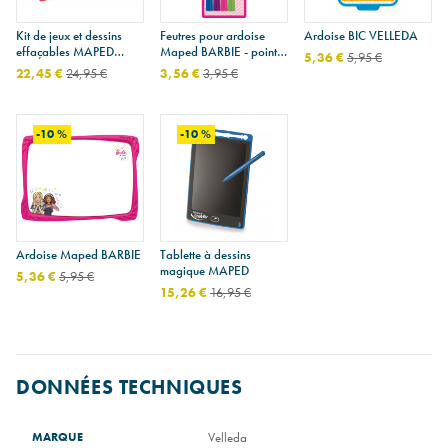
Kit de jeux et dessins
Feutres pour ardoise
Ardoise BIC VELLEDA
effaçables MAPED
Maped BARBIE - pointe
5,36 €
5,95 €
CREATIV
moyenne - étui de 4
22,45 €
24,95 €
3,56 €
3,95 €
-10 %
-10 %
Ardoise Maped BARBIE
Tablette à dessins
magique MAPED
5,36 €
5,95 €
15,26 €
16,95 €
DONNÉES TECHNIQUES
MARQUE
Velleda