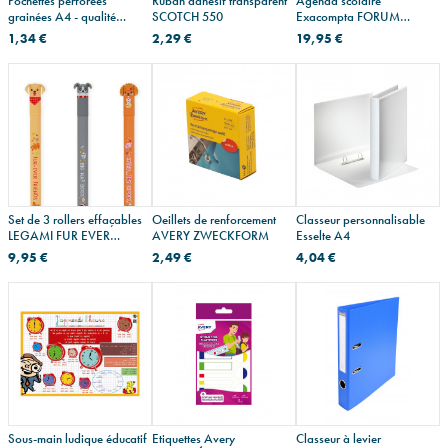
Pochettes perforées
Ruban adhésif transparent
Agenda scolaire
grainées A4 - qualité
SCOTCH 550
Exacompta FORUM
économique
OFFICE - 15 x 21 cm - 1 jour
1,34 €
2,29 €
19,95 €
par page
Set de 3 rollers effaçables
Oeillets de renforcement
Classeur personnalisable
LEGAMI FUR EVER
AVERY ZWECKFORM
Esselte A4
FRIENDS
9,95 €
2,49 €
4,04 €
Sous-main ludique éducatif
Etiquettes Avery
Classeur à levier