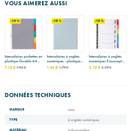
VOUS AIMEREZ AUSSI
-10 %
-10 %
-10 %
Intercalaires pochettes en
Intercalaires à onglets
Intercalaires à onglets
plastique Durable A4
numériques - plastique
numériques Exacompta -
maxi
gris - A4
carton - A4
7,15 €
7,95 €
1,61 €
1,79 €
2,15 €
2,39 €
DONNÉES TECHNIQUES
MARQUE
Leitz
TYPE
à onglets numériques
MATÉRIAU
polypropylène