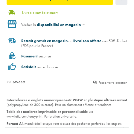
Livrable immédiatement
Vérifier la
disponibilité en magasin
Retrait gratuit en magasin
ou
livraison offerte
dès 50€ d'achat
(70€ pour la France)
Paiement
sécurisé
Satisfait
ou remboursé
Réf:
621650
Posez votre question
Intercalaires à onglets numériques Leitz WOW
en
plastique ultra-résistant
(polypropylène de 300 microns). Pour un classement efficace et tendance.
Table des matières imprimable et personnalisable
via
www.leitz.com/easyprint. Perforation universelle.
Format A4 maxi
idéal lorsque vous classez des pochettes perforées, les onglets
restent bien visibles. Intercalaires transparents avec onglets colorés et numérotés de
1 à 6 ou de 1 à 12
.