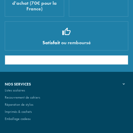
d'achat (70€ pour la
France)
Satisfait
ou remboursé
NOS SERVICES
Listes scolaires
Recouvrement de cahiers
Réparation de stylos
Imprimés & cachets
Emballage cadeau