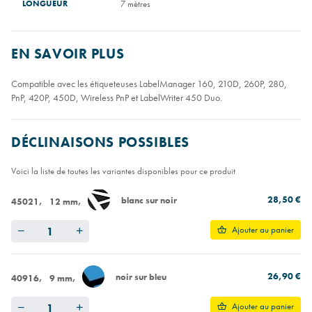
LONGUEUR
7 mètres
EN SAVOIR PLUS
Compatible avec les étiqueteuses LabelManager 160, 210D, 260P, 280,
PnP, 420P, 450D, Wireless PnP et LabelWriter 450 Duo.
DÉCLINAISONS POSSIBLES
Voici la liste de toutes les variantes disponibles pour ce produit
28,50 €
blanc sur noir
45021
12 mm
Quantity
Ajouter au panier
26,90 €
noir sur bleu
40916
9 mm
Quantity
Ajouter au panier