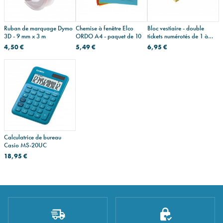
Ruban de marquage Dymo
Chemise à fenêtre Elco
Bloc vestiaire - double
3D - 9 mm x 3 m
ORDO A4 - paquet de 10
tickets numérotés de 1 à
500
4,50 €
5,49 €
6,95 €
Calculatrice de bureau
Casio MS-20UC
18,95 €