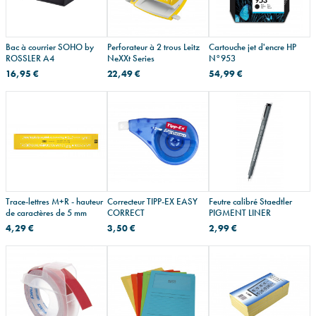
Bac à courrier SOHO by
Perforateur à 2 trous Leitz
Cartouche jet d'encre HP
ROSSLER A4
NeXXt Series
N°953
16,95 €
22,49 €
54,99 €
Trace-lettres M+R - hauteur
Correcteur TIPP-EX EASY
Feutre calibré Staedtler
de caractères de 5 mm
CORRECT
PIGMENT LINER
4,29 €
3,50 €
2,99 €