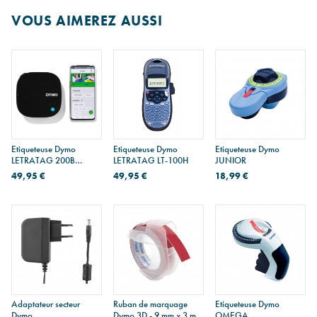
Bonne résistance à l'eau, la graisse et les solvants faibles
. Dos du ruban
VOUS AIMEREZ AUSSI
prédécoupé pour une application facile.
Disponible en
5 largeurs
,
longueur de 7 mètres
.
Lire la suite
Etiqueteuse Dymo
Etiqueteuse Dymo
Etiqueteuse Dymo
LETRATAG 200B
LETRATAG LT-100H
JUNIOR
Bluetooth
49,95 €
49,95 €
18,99 €
Adaptateur secteur
Ruban de marquage
Etiqueteuse Dymo
Dymo
Dymo 3D - 9 mm x 3 m
OMEGA