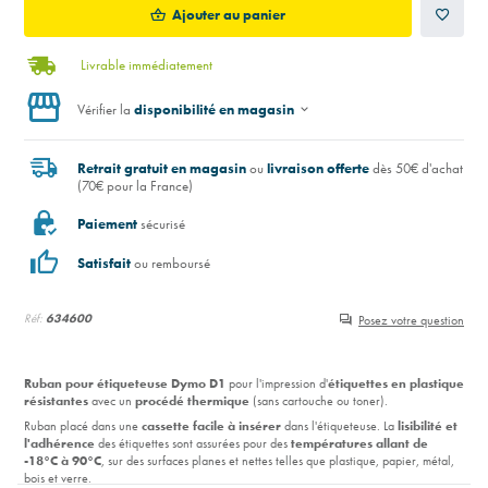
Ajouter au panier
Livrable immédiatement
Vérifier la
disponibilité en magasin
Retrait gratuit en magasin
ou
livraison offerte
dès 50€ d'achat
(70€ pour la France)
Paiement
sécurisé
Satisfait
ou remboursé
Réf:
634600
Posez votre question
Ruban pour étiqueteuse Dymo D1
pour l'impression d'
étiquettes en plastique
résistantes
avec un
procédé thermique
(sans cartouche ou toner).
Ruban placé dans une
cassette facile à insérer
dans l'étiqueteuse. La
lisibilité et
l'adhérence
des étiquettes sont assurées pour des
températures allant de
-18°C à 90°C
, sur des surfaces planes et nettes telles que plastique, papier, métal,
bois et verre.