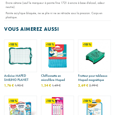
Encre cétone (sauf le marqueur à pointe fine 1721 à encre à base d'alcool, odeur
neutre).
Pointe acrylique bloquée, ne se plie ni ne se rétracte sous la pression. Corps en
plastique.
3 types de pointe
: ogive fine, ogive médium ou biseautée moyenne.
VOUS AIMEREZ AUSSI
-10 %
-10 %
-10 %
Ardoise MAPED
Chiffonnette en
Frotteur pour tableaux
SMILING PLANET
microfibre Maped
Maped magnétique
1,76 €
1,95 €
1,34 €
1,49 €
2,69 €
2,99 €
-10 %
-10 %
-10 %