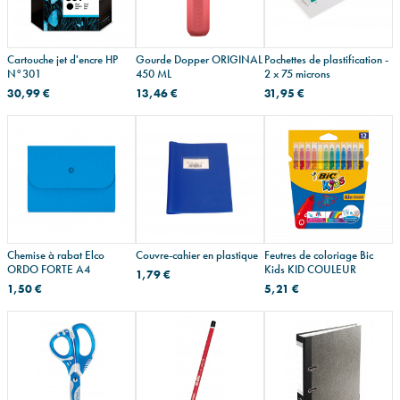
Cartouche jet d'encre HP
Gourde Dopper ORIGINAL
Pochettes de plastification -
N°301
450 ML
2 x 75 microns
30,99 €
13,46 €
31,95 €
Chemise à rabat Elco
Couvre-cahier en plastique
Feutres de coloriage Bic
ORDO FORTE A4
Kids KID COULEUR
1,79 €
1,50 €
5,21 €