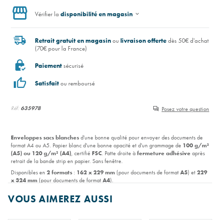
Vérifier la
disponibilité en magasin
Retrait gratuit en magasin
ou
livraison offerte
dès 50€ d'achat
(70€ pour la France)
Paiement
sécurisé
Satisfait
ou remboursé
Réf:
635978
Posez votre question
Enveloppes sacs blanches
d'une bonne qualité pour envoyer des documents de
format A4 ou A5. Papier blanc d'une bonne opacité et d'un grammage de
100 g/m²
(A5) ou 120 g/m² (A4)
, certifié
FSC
. Patte droite à
fermeture adhésive
après
retrait de la bande strip en papier. Sans fenêtre.
Disponibles en
2 formats
:
162 x 229 mm
(pour documents de format
A5
) et
229
x 324 mm
(pour documents de format
A4
).
Paquet de
25 enveloppes
sous cellophane.
VOUS AIMEREZ AUSSI