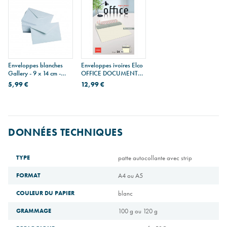
Enveloppes blanches
Enveloppes ivoires Elco
Gallery - 9 x 14 cm -
OFFICE DOCUMENTO
paquet de 50
C4 - paquet de 10
5,99 €
12,99 €
DONNÉES TECHNIQUES
TYPE
patte autocollante avec strip
FORMAT
A4 ou A5
COULEUR DU PAPIER
blanc
GRAMMAGE
100 g ou 120 g