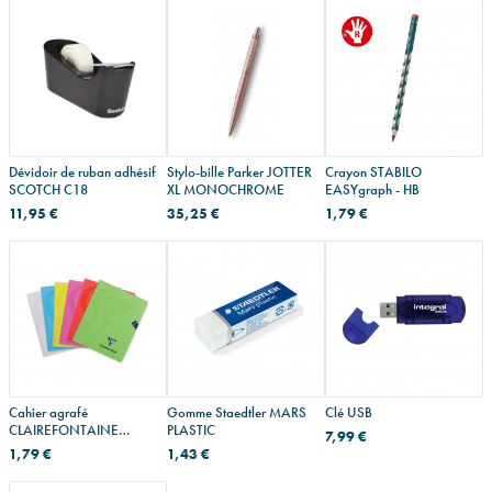
Dévidoir de ruban adhésif
Stylo-bille Parker JOTTER
Crayon STABILO
SCOTCH C18
XL MONOCHROME
EASYgraph - HB
11,95 €
35,25 €
1,79 €
Cahier agrafé
Gomme Staedtler MARS
Clé USB
CLAIREFONTAINE
PLASTIC
7,99 €
MIMESYS
1,79 €
1,43 €