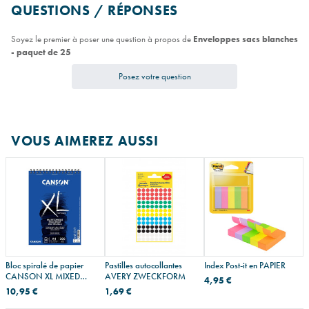
QUESTIONS / RÉPONSES
Soyez le premier à poser une question à propos de
Enveloppes sacs blanches
- paquet de 25
Posez votre question
VOUS AIMEREZ AUSSI
Bloc spiralé de papier
Pastilles autocollantes
Index Post-it en PAPIER
CANSON XL MIXED
AVERY ZWECKFORM
4,95 €
MEDIA TEXTURED 300 g
10,95 €
1,69 €