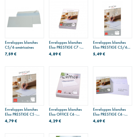
Enveloppes blanches
Enveloppes blanches
Enveloppes blanches
C5/6 américaines
Elco PRESTIGE C7 -
Elco PRESTIGE C5/6
paquet de 25
américaines - paquet de
7,59 €
4,89 €
5,49 €
25
Enveloppes blanches
Enveloppes blanches
Enveloppes blanches
Elco PRESTIGE C5 -
Elco OFFICE C6 -
Elco PRESTIGE C6 -
paquet de 10
paquet de 50
paquet de 25
4,79 €
4,29 €
4,69 €