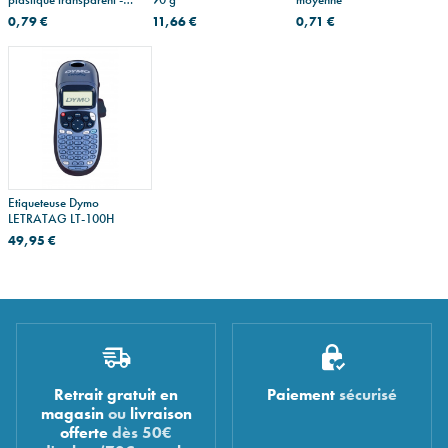
double
0,79 €
11,66 €
0,71 €
Etiqueteuse Dymo
LETRATAG LT-100H
49,95 €
Retrait gratuit en
Paiement
sécurisé
magasin
ou
livraison
offerte
dès 50€