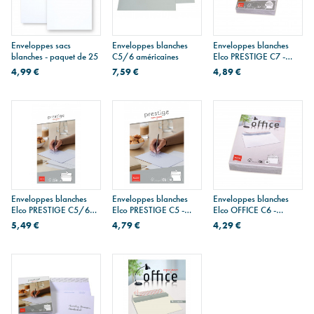
Enveloppes sacs
Enveloppes blanches
Enveloppes blanches
blanches - paquet de 25
C5/6 américaines
Elco PRESTIGE C7 -
paquet de 25
4,99 €
7,59 €
4,89 €
Enveloppes blanches
Enveloppes blanches
Enveloppes blanches
Elco PRESTIGE C5/6
Elco PRESTIGE C5 -
Elco OFFICE C6 -
américaines - paquet de
paquet de 10
paquet de 50
5,49 €
4,79 €
4,29 €
25