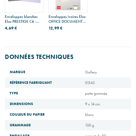
Enveloppes blanches
Enveloppes ivoires Elco
Elco PRESTIGE C6 -
OFFICE DOCUMENTO
paquet de 25
C4 - paquet de 10
4,69 €
12,99 €
DONNÉES TECHNIQUES
MARQUE
Gallery
RÉFÉRENCE FABRIQUANT
01543
TYPE
patte gommée
DIMENSIONS
9 x 14 cm
COULEUR DU PAPIER
blanc
GRAMMAGE
100 g
EMBALLAGE
paquet de 50