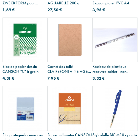
ZWECKFORM pour
AQUARELLE 200 g
Exacompta en PVC A4
inscription manuelle
1,69 €
27,50 €
3,95 €
Bloc de papier dessin
Carnet dos toilé
Rouleau de plastique
CANSON "C" à grain
CLAIREFONTAINE AGE
recouvre-cahier - non
BAG - A5 - 192 pages
adhésif
4,31 €
7,95 €
3,32 €
Etui protège-document en
Papier millimétré CANSON
Stylo-bille BIC M10 - pointe
plastique transparent -
90 g
moyenne