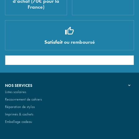
d'achat (70€ pour la
France)
Satisfait
ou remboursé
NOS SERVICES
Listes scolaires
Recouvrement de cahiers
Réparation de stylos
Imprimés & cachets
Emballage cadeau