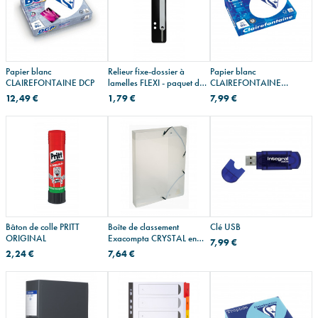
Papier blanc
Relieur fixe-dossier à
Papier blanc
CLAIREFONTAINE DCP
lamelles FLEXI - paquet de
CLAIREFONTAINE
25
CLAIRALFA
12,49 €
1,79 €
7,99 €
Bâton de colle PRITT
Boîte de classement
Clé USB
ORIGINAL
Exacompta CRYSTAL en
7,99 €
plastique - dos 4 cm - A4
2,24 €
7,64 €