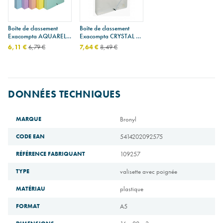
Boîte de classement
Boîte de classement
Exacompta AQUAREL
Exacompta CRYSTAL en
en carton - dos 4 cm -
plastique - dos 4 cm -
6,11 €
6,79 €
7,64 €
8,49 €
A4
A4
DONNÉES TECHNIQUES
MARQUE
Bronyl
CODE EAN
5414202092575
RÉFÉRENCE FABRIQUANT
109257
TYPE
valisette avec poignée
MATÉRIAU
plastique
FORMAT
A5