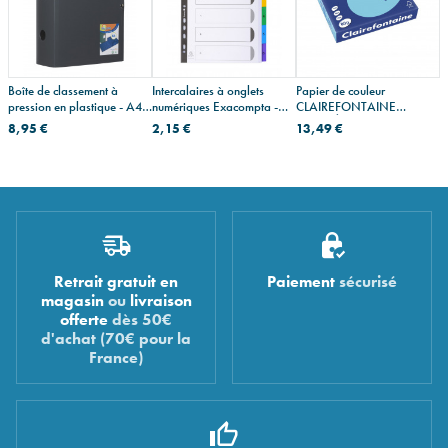
Boîte de classement à
Intercalaires à onglets
Papier de couleur
pression en plastique - A4 -
numériques Exacompta -
CLAIREFONTAINE
dos 10 cm
carton - A4
TROPHÉE A4
8,95 €
2,15 €
13,49 €
Retrait gratuit en
Paiement
sécurisé
magasin
ou
livraison
offerte
dès 50€
d'achat (70€ pour la
France)