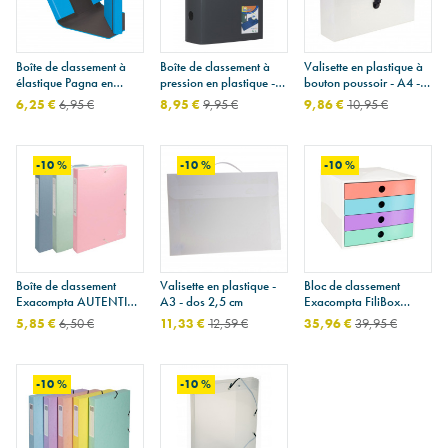
Boîte de classement à
Boîte de classement à
Valisette en plastique à
élastique Pagna en
pression en plastique -
bouton poussoir - A4 -
carton - dos 4 cm - A4
A4 - dos 10 cm
dos 8 cm
6,25 €
6,95 €
8,95 €
9,95 €
9,86 €
10,95 €
-10 %
-10 %
-10 %
Boîte de classement
Valisette en plastique -
Bloc de classement
Exacompta AUTENTIK
A3 - dos 2,5 cm
Exacompta FiliBox
en carton recyclé - dos 4
CANDY TIDY
5,85 €
6,50 €
11,33 €
12,59 €
35,96 €
39,95 €
cm - A4
-10 %
-10 %