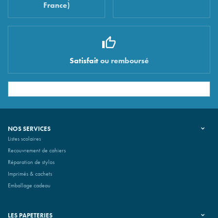
France)
Satisfait
ou remboursé
NOS SERVICES
Listes scolaires
Recouvrement de cahiers
Réparation de stylos
Imprimés & cachets
Emballage cadeau
LES PAPETERIES