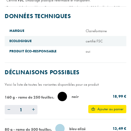
Certifié
FSC
. Emballage plastique refermable et transparent.
Format A4
, disponible en
2 grammages
:
80 g
(rame de 500 feuilles) ou
160 g
(rame de 250 feuilles).
DONNÉES TECHNIQUES
MARQUE
Clairefontaine
ECOLOGIQUE
certifié FSC
PRODUIT ÉCO-RESPONSABLE
oui
DÉCLINAISONS POSSIBLES
Voici la liste de toutes les variantes disponibles pour ce produit
18,99 €
noir
160 g - rame de 250 feuilles
Quantity
Ajouter au panier
13,49 €
bleu alizé
80 g - rame de 500 feuilles