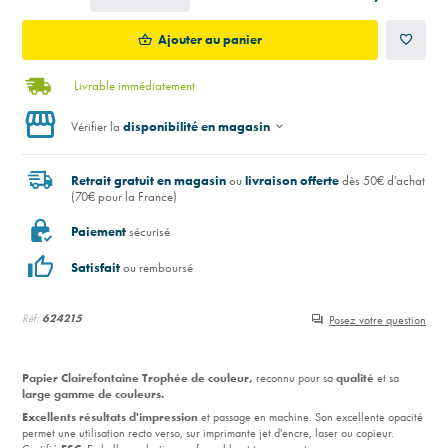
Ajouter au panier
Livrable immédiatement
Vérifier la
disponibilité en magasin
Retrait gratuit en magasin
ou
livraison offerte
dès 50€ d'achat
(70€ pour la France)
Paiement
sécurisé
Satisfait
ou remboursé
Réf:
624215
Posez votre question
Papier Clairefontaine Trophée de couleur,
reconnu pour sa
qualité
et sa
l
arge gamme de couleurs.
Excellents résultats d'impression
et passage en machine. Son excellente opacité
permet une utilisation recto verso, sur imprimante jet d'encre, laser ou copieur.