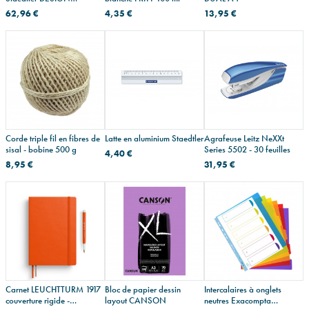
JOURNEY à double pointe
62,96 €
4,35 €
13,95 €
Corde triple fil en fibres de
Latte en aluminium Staedtler
Agrafeuse Leitz NeXXt
sisal - bobine 500 g
Series 5502 - 30 feuilles
4,40 €
8,95 €
31,95 €
Carnet LEUCHTTURM 1917
Bloc de papier dessin
Intercalaires à onglets
couverture rigide -
layout CANSON
neutres Exacompta