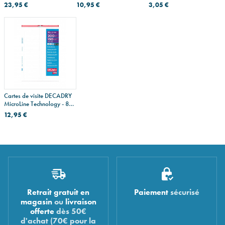
MEDIUM A5
CAMPUS - plastique de
23,95 €
10,95 €
3,05 €
couleur - A4 maxi
Cartes de visite DECADRY
MicroLine Technology - 85
x 54 mm
12,95 €
Retrait gratuit en
Paiement
sécurisé
magasin
ou
livraison
offerte
dès 50€
d'achat (70€ pour la