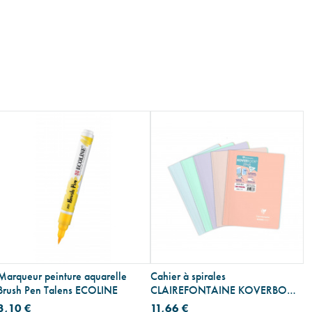
Marqueur peinture aquarelle
Cahier à spirales
Brush Pen Talens ECOLINE
CLAIREFONTAINE KOVERBOOK
BLUSH
3,10 €
11,66 €