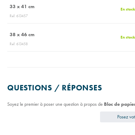
33 x 41 cm
En stock
Ref: 613457
38 x 46 cm
En stock
Ref: 613458
QUESTIONS / RÉPONSES
Soyez le premier à poser une question à propos de
Bloc de papi
Posez vot