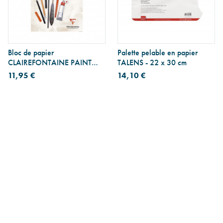
Bloc de papier
Palette pelable en papier
CLAIREFONTAINE PAINT
TALENS - 22 x 30 cm
ON multi-techniques blanc
11,95 €
14,10 €
250 g