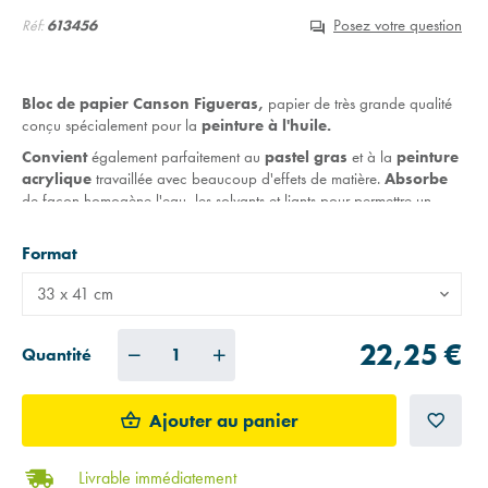
Posez votre question
Réf:
613456
Bloc de papier Canson Figueras,
papier de très grande qualité
conçu spécialement pour la
peinture à l'huile.
Convient
également parfaitement au
pastel gras
et à la
peinture
acrylique
travaillée avec beaucoup d'effets de matière.
Absorbe
de façon homogène l'eau, les solvants et liants pour permettre un
excellent maintien de la peinture en surface.
Format
Papier non couché
,
grain
proche
de celui de la
toile de lin
.
Grammage de
290 g/m²
.
Sans acide ni azurants optiques.
33 x 41 cm
Excellente conservation dans le temps.
Bloc de
10 feuilles collées sur un seul côté.
22,25 €
Quantité
Ajouter au panier
Livrable immédiatement