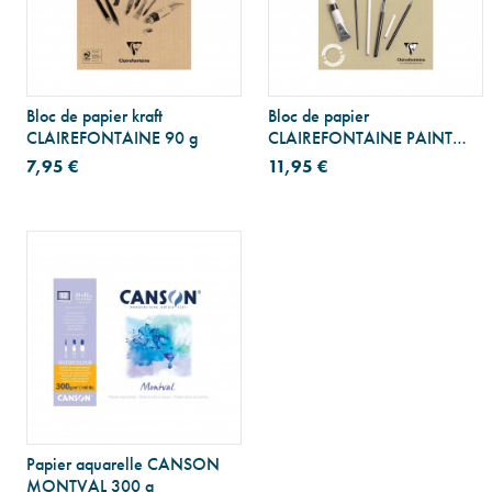
Bloc de papier kraft
Bloc de papier
CLAIREFONTAINE 90 g
CLAIREFONTAINE PAINT
ON multi-techniques naturel
7,95 €
11,95 €
250 g
Papier aquarelle CANSON
MONTVAL 300 g