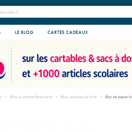
S
LE BLOG
CARTES CADEAUX
ts
Blocs & carnets Beaux-Arts
Blocs acrylique & huile
Bloc de papier