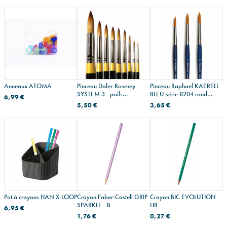
Anneaux ATOMA
Pinceau Daler-Rowney
Pinceau Raphael KAERELL
SYSTEM 3 - poils
BLEU série 8204 rond
6,99 €
synthétiques - série 85 rond
synthétique
5,50 €
3,65 €
Pot à crayons HAN X-LOOP
Crayon Faber-Castell GRIP
Crayon BIC EVOLUTION
SPARKLE - B
HB
6,95 €
1,76 €
0,27 €