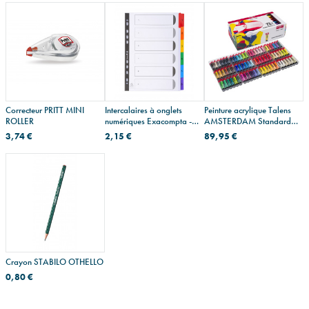
Correcteur PRITT MINI
Intercalaires à onglets
Peinture acrylique Talens
ROLLER
numériques Exacompta -
AMSTERDAM Standard
carton - A4
Series
3,74 €
2,15 €
89,95 €
Crayon STABILO OTHELLO
0,80 €