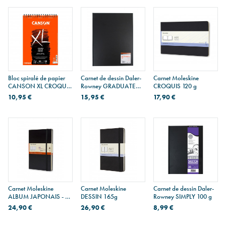
Bloc spiralé de papier
Carnet de dessin Daler-
Carnet Moleskine
CANSON XL CROQUIS
Rowney GRADUATE
CROQUIS 120 g
90 g
130 g - A3 portrait
10,95 €
15,95 €
17,90 €
Carnet Moleskine
Carnet Moleskine
Carnet de dessin Daler-
ALBUM JAPONAIS - 13
DESSIN 165g
Rowney SIMPLY 100 g
x 21 cm
24,90 €
26,90 €
8,99 €