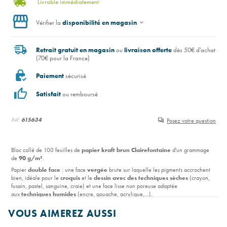
Livrable immédiatement
Vérifier la
disponibilité en magasin
Retrait gratuit en magasin
ou
livraison offerte
dès 50€ d'achat
(70€ pour la France)
Paiement
sécurisé
Satisfait
ou remboursé
Réf:
615634
Posez votre question
Bloc collé de 100 feuilles de
papier kraft brun Clairefontaine
d'un grammage
de
90 g/m²
.
Papier
double face
: une face
vergée
brute sur laquelle les pigments accrochent
bien,
idéale pour le
croquis
et le
dessin avec des
techniques sèches
(crayon,
fusain, pastel, sanguine, craie) et une face lisse non poreuse adaptée
aux
techniques humides
(encre, gouache, acrylique,...).
Disponible en format
A4
et
A3
.
VOUS AIMEREZ AUSSI
Lire la suite