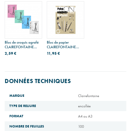
Bloc de croquis agrafé
Bloc de papier
CLAIREFONTAINE
CLAIREFONTAINE
GRAF'IT - 90 g
PAINT ON multi-
2,59 €
11,95 €
techniques naturel 250 g
DONNÉES TECHNIQUES
MARQUE
Clairefontaine
TYPE DE RELIURE
encollée
FORMAT
A4 ou A3
NOMBRE DE FEUILLES
100