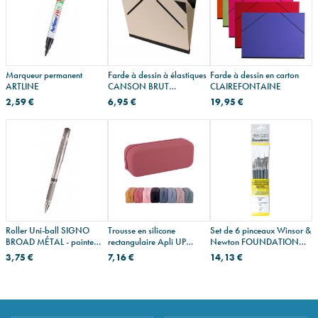
Marqueur permanent
Farde à dessin à élastiques
Farde à dessin en carton
ARTLINE
CANSON BRUT
CLAIREFONTAINE
CUSTOMISABLE
2,59 €
6,95 €
19,95 €
Roller Uni-ball SIGNO
Trousse en silicone
Set de 6 pinceaux Winsor &
BROAD MÉTAL - pointe
rectangulaire Apli UP
Newton FOUNDATION
large
NORTH
ACRYLIQUE
3,75 €
7,16 €
14,13 €