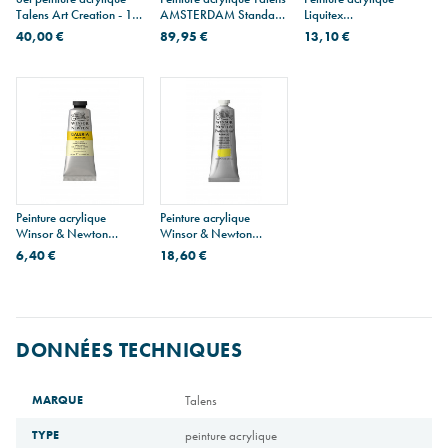
Talens Art Creation - 12
AMSTERDAM Standard
Liquitex
tubes 12 ml + accessoires
Series
PROFESSIONAL Heavy
40,00 €
89,95 €
13,10 €
Body - 59 ml
Peinture acrylique
Peinture acrylique
Winsor & Newton
Winsor & Newton
GALERIA
PROFESSIONAL - 60 ml
6,40 €
18,60 €
DONNÉES TECHNIQUES
MARQUE
Talens
TYPE
peinture acrylique