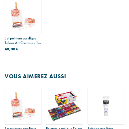
Set peinture acrylique
Talens Art Creation - 12
tubes 12 ml + accessoires
40,00 €
VOUS AIMEREZ AUSSI
Set peinture acrylique
Peinture acrylique Talens
Peinture acrylique