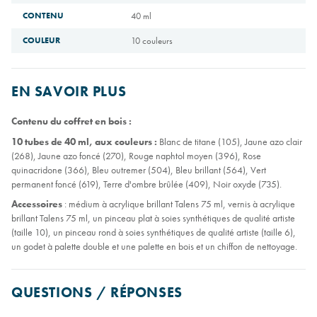
CONTENU
40 ml
COULEUR
10 couleurs
EN SAVOIR PLUS
Contenu du coffret en bois :
10 tubes de 40 ml, aux couleurs :
Blanc de titane (105), Jaune azo clair
(268), Jaune azo foncé (270), Rouge naphtol moyen (396), Rose
quinacridone (366), Bleu outremer (504), Bleu brillant (564), Vert
permanent foncé (619), Terre d'ombre brûlée (409), Noir oxyde (735).
Accessoires
: médium à acrylique brillant Talens 75 ml, vernis à acrylique
brillant Talens 75 ml, un pinceau plat à soies synthétiques de qualité artiste
(taille 10), un pinceau rond à soies synthétiques de qualité artiste (taille 6),
un godet à palette double et une palette en bois et un chiffon de nettoyage.
QUESTIONS / RÉPONSES