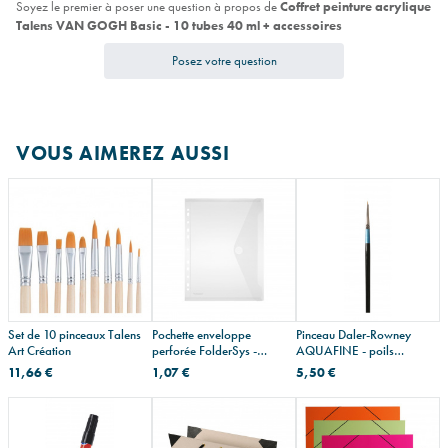
Soyez le premier à poser une question à propos de
Coffret peinture acrylique
Talens VAN GOGH Basic - 10 tubes 40 ml + accessoires
Posez votre question
VOUS AIMEREZ AUSSI
Set de 10 pinceaux Talens
Pochette enveloppe
Pinceau Daler-Rowney
Art Création
perforée FolderSys -
AQUAFINE - poils
fermeture velcro
synthétiques - série 81
11,66 €
1,07 €
5,50 €
traceur extra court