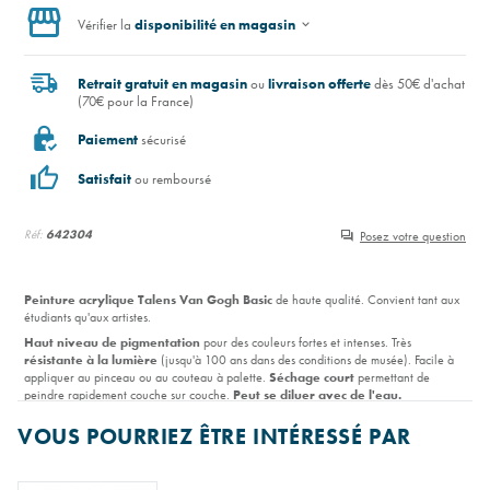
Vérifier la
disponibilité en magasin
Retrait gratuit en magasin
ou
livraison offerte
dès 50€ d'achat
(70€ pour la France)
Paiement
sécurisé
Satisfait
ou remboursé
Réf:
642304
Posez votre question
Peinture acrylique Talens Van Gogh Basic
de haute qualité. Convient tant aux
étudiants qu'aux artistes.
Haut niveau de pigmentation
pour des couleurs fortes et intenses. Très
résistante à la lumière
(jusqu'à 100 ans dans des conditions de musée). Facile à
appliquer au pinceau ou au couteau à palette.
Séchage court
permettant de
peindre rapidement couche sur couche.
Peut se diluer avec de l'eau.
Coffret en bois
de 10 tubes de 40 ml (couleurs de base) et accessoires.
VOUS POURRIEZ ÊTRE INTÉRESSÉ PAR
Lire la suite