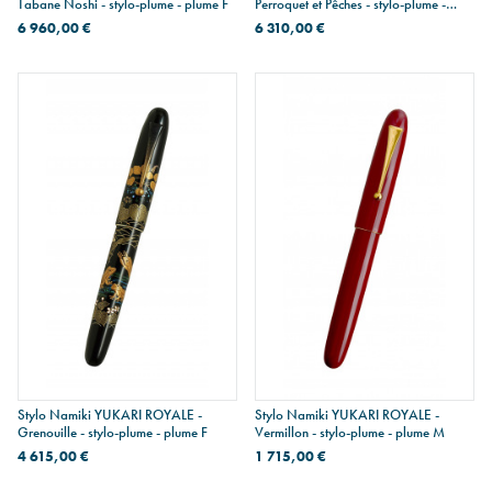
Tabane Noshi - stylo-plume - plume F
Perroquet et Pêches - stylo-plume -
plume F
6 960,00 €
6 310,00 €
Stylo Namiki YUKARI ROYALE -
Stylo Namiki YUKARI ROYALE -
Grenouille - stylo-plume - plume F
Vermillon - stylo-plume - plume M
4 615,00 €
1 715,00 €