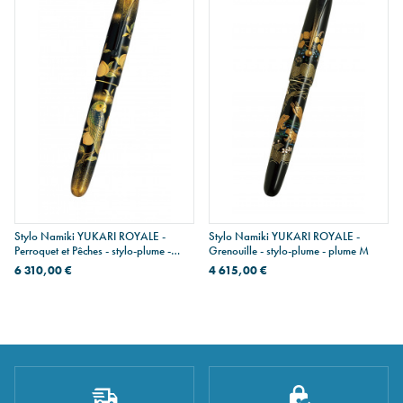
Stylo Namiki YUKARI ROYALE -
Stylo Namiki YUKARI ROYALE -
Perroquet et Pêches - stylo-plume -
Grenouille - stylo-plume - plume M
plume M
6 310,00 €
4 615,00 €