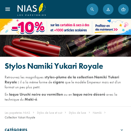
Stylos Namiki Yukari Royale
Retrouvez les magnifiques
stylos-plume de la collection Namiki Yukari
Royale :
il a la même forme de
cigare
que le modèle Empereur mais est d'un
format un peu plus petit.
En
laque Urushi noire ou vermillon
ou en
laque noire décoré
avec la
technique du
Maki-é
.
Les papeteries NIAS
Stylos de luxe et cuir
Stylos de luxe
Namiki
Collection Yukari Royale
CATÉGORIES