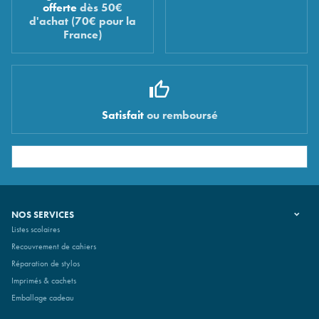
offerte
dès 50€
d'achat (70€ pour la
France)
Satisfait
ou remboursé
NOS SERVICES
Listes scolaires
Recouvrement de cahiers
Réparation de stylos
Imprimés & cachets
Emballage cadeau