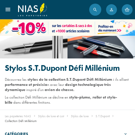
Stylos S.T.Dupont Défi Millénium
Découvrez les
stylos de la collection S.T.Dupont Défi Millénium :
ils allient
performance et précisio
n avec leur
design technologique très
dynamique
inspiré d'un
avion de chasse.
La collection Défi Millénium se décline en
stylo-plume, roller et stylo-
bille
dans différentes finitions.
Les papeteries NIAS
Stylos de luxe et cuir
Stylos de luxe
S.T.Dupont
Collection Défi Millénium
CATÉGORIES