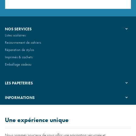
NOS SERVICES
Listes scolaires
Recouvrement de cahiers
Réparation de stylos
Imprimés & cachets
Emballage cadeau
LES PAPETERIES
INFORMATIONS
SUIVEZ-NOUS
Une expérience unique
Nous sommes soucieux de vous offrir une navigation sécurisée et