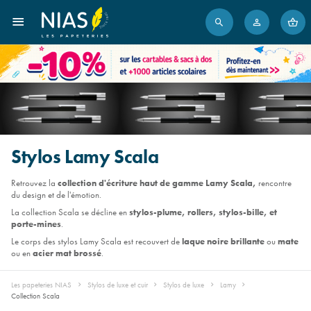
Stylos Lamy Scala
Retrouvez la
collection d'écriture haut de gamme
Lamy Scala,
rencontre
du design et de l'émotion.
La collection Scala se décline en
stylos-plume, rollers, stylos-bille, et
porte-mines
.
Le corps des stylos Lamy Scala est recouvert de
laque noire brillante
ou
mate
ou en
acier mat brossé
.
Les papeteries NIAS
Stylos de luxe et cuir
Stylos de luxe
Lamy
Collection Scala