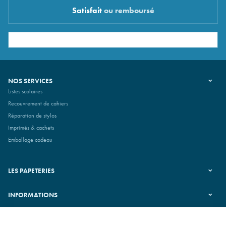
Satisfait
ou remboursé
NOS SERVICES
Listes scolaires
Recouvrement de cahiers
Réparation de stylos
Imprimés & cachets
Emballage cadeau
LES PAPETERIES
INFORMATIONS
SUIVEZ-NOUS