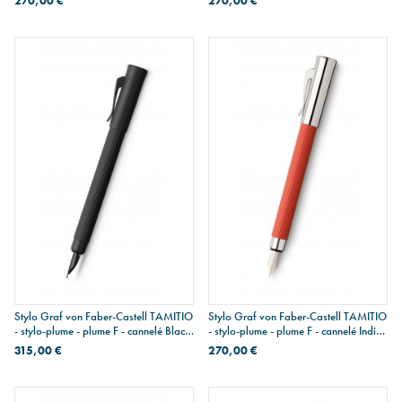
270,00 €
270,00 €
Stylo Graf von Faber-Castell TAMITIO
Stylo Graf von Faber-Castell TAMITIO
- stylo-plume - plume F - cannelé Black
- stylo-plume - plume F - cannelé India
Edition
Red
315,00 €
270,00 €