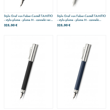
Stylo Graf von Faber-Castell TAMITIO
Stylo Graf von Faber-Castell TAMITIO
- stylo-plume - plume M - cannelé vert
- stylo-plume - plume M - cannelé
foncé
bordeaux foncé
325,00 €
325,00 €