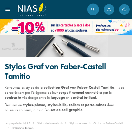
Stylos Graf von Faber-Castell
Tamitio
Retrouvez les stylos de la
collection Graf von Faber-Castell Tamitio,
ils se
caractérisent par l'élégance de leur
corps finement cannelé
et par le
contraste
très design entre le
laquage
et le
métal brillant
.
Déclinés en
stylos-plume, stylos-bille, rollers et porte-mines
dans
plusieurs couleurs, ainsi qu'en
set de calligraphie
.
Les papeteries NIAS
Stylos de luxe et cuir
Stylos de luxe
Graf von Faber-Castell
Collection Tamitio