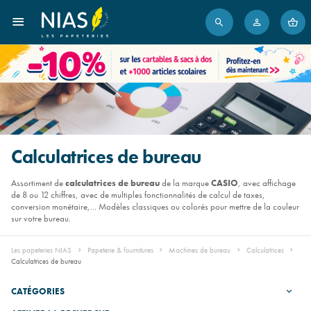
Calculatrices de bureau
Assortiment de
calculatrices de bureau
de la marque
CASIO
, avec affichage
de 8 ou 12 chiffres, avec de multiples fonctionnalités de calcul de taxes,
conversion monétaire,... Modèles classiques ou colorés pour mettre de la couleur
sur votre bureau.
Les papeteries NIAS
Papeterie & fournitures
Machines de bureau
Calculatrices
Calculatrices de bureau
CATÉGORIES