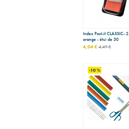
Index Post-it CLASSIC- 
orange - étui de 50
4,04 €
4,49 €
-10 %