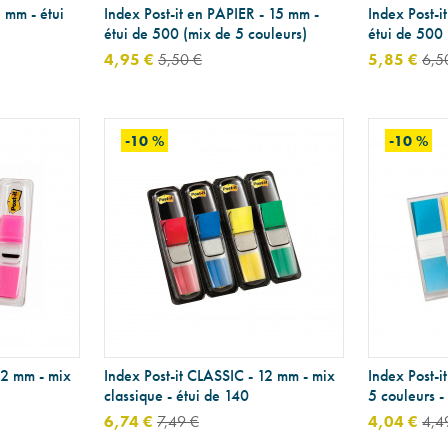
 mm - étui
Index Post-it en PAPIER - 15 mm -
Index Post-i
étui de 500 (mix de 5 couleurs)
étui de 500 
4,95 €
5,50 €
5,85 €
6,5
-10 %
-10 %
12 mm - mix
Index Post-it CLASSIC - 12 mm - mix
Index Post-i
classique - étui de 140
5 couleurs -
6,74 €
7,49 €
4,04 €
4,4