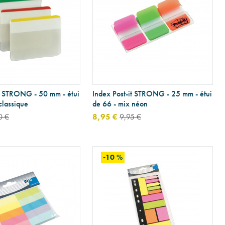
it STRONG - 50 mm - étui
Index Post-it STRONG - 25 mm - étui
classique
de 66 - mix néon
0 €
8,95 €
9,95 €
-10 %