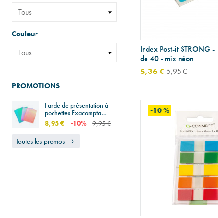
Couleur
Index Post-it STRONG - 
de 40 - mix néon
5,36 €
5,95 €
PROMOTIONS
Farde de présentation à
-10 %
pochettes Exacompta
CANDY TIDY A4
8,95 €
-10%
9,95 €
Toutes les promos