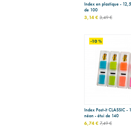
Index en plastique - 12,5
de 100
3,14 €
3,49 €
-10 %
Index Post-it CLASSIC - 
néon - étui de 140
6,74 €
7,49 €