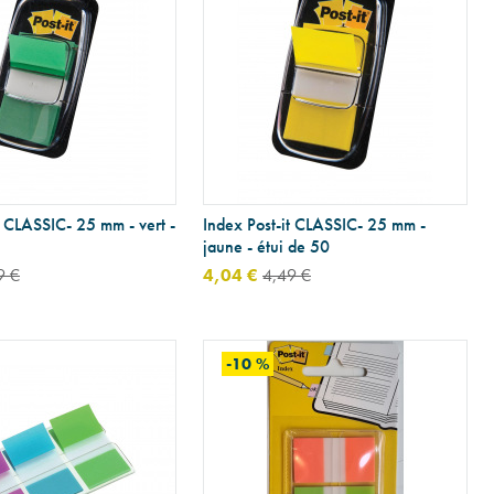
t CLASSIC- 25 mm - vert -
Index Post-it CLASSIC- 25 mm -
jaune - étui de 50
9 €
4,04 €
4,49 €
-10 %