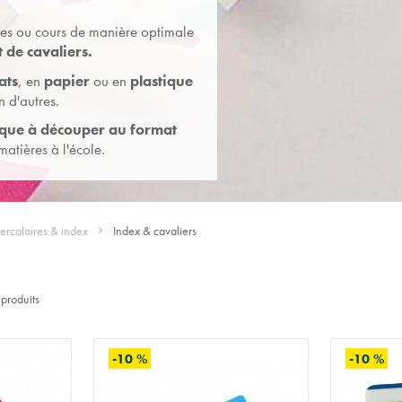
s ou cours de manière optimale
 de cavaliers
.
ats
, en
papier
ou en
plastique
n d'autres.
tique à découper au format
atières à l'école.
tercalaires & index
Index & cavaliers
produits
-10 %
-10 %