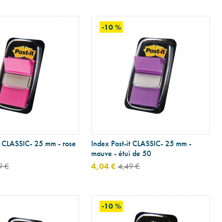
-10 %
t CLASSIC- 25 mm - rose
Index Post-it CLASSIC- 25 mm -
mauve - étui de 50
9 €
4,04 €
4,49 €
-10 %