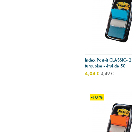
Index Post-it CLASSIC- 
turquoise - étui de 50
4,04 €
4,49 €
-10 %