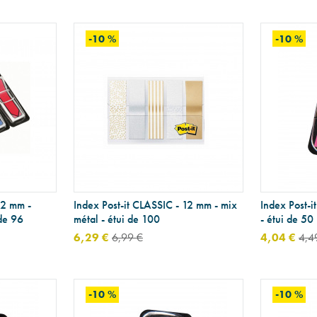
-10 %
-10 %
12 mm -
Index Post-it CLASSIC - 12 mm - mix
Index Post-i
 de 96
métal - étui de 100
- étui de 50
6,29 €
6,99 €
4,04 €
4,4
-10 %
-10 %