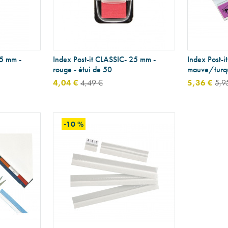
25 mm -
Index Post-it CLASSIC- 25 mm -
Index Post-
rouge - étui de 50
mauve/turqu
4,04 €
4,49 €
5,36 €
5,9
-10 %