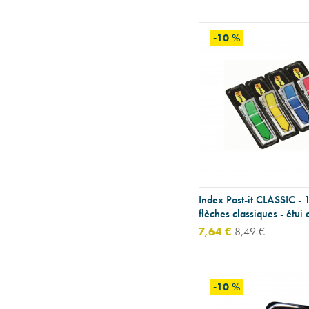
-10 %
Index Post-it CLASSIC - 
flèches classiques - étui
7,64 €
8,49 €
-10 %