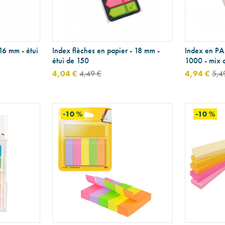
16 mm - étui
Index flèches en papier - 18 mm -
Index en PAP
étui de 150
1000 - mix 
4,04 €
4,49 €
4,94 €
5,4
-10 %
-10 %