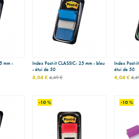
25 mm -
Index Post-it CLASSIC- 25 mm - bleu
Index Post-i
- étui de 50
étui de 50
4,04 €
4,49 €
4,04 €
4,4
-10 %
-10 %