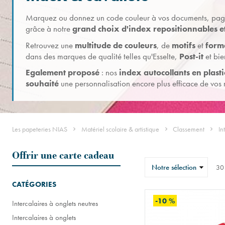
Marquez ou donnez un code couleur à vos documents, page
grâce à notre
grand choix d'index repositionnables et
Retrouvez une
multitude de couleurs
, de
motifs
et
form
dans des marques de qualité telles qu'Esselte,
Post-it
et bie
Egalement proposé
: nos
index autocollants en plas
souhaité
une personnalisation encore plus efficace de vos m
Les papeteries NIAS
Matériel scolaire & artistique
Classement
In
Offrir une carte cadeau
Trier
30
CATÉGORIES
-10 %
Intercalaires à onglets neutres
Intercalaires à onglets