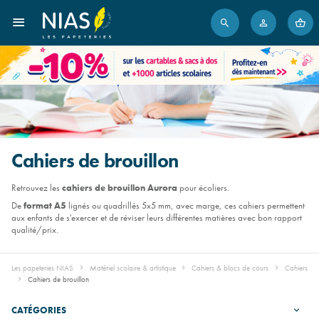
Cahiers de brouillon
Retrouvez les
cahiers de brouillon
Aurora
pour écoliers.
De
format A5
lignés ou quadrillés 5x5 mm, avec marge, ces cahiers permettent
aux enfants de s'exercer et de réviser leurs différentes matières avec bon rapport
qualité/prix.
Les papeteries NIAS
Matériel scolaire & artistique
Cahiers & blocs de cours
Cahiers
Cahiers de brouillon
CATÉGORIES