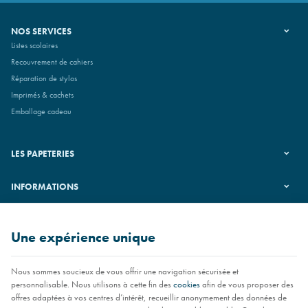
NOS SERVICES
Listes scolaires
Recouvrement de cahiers
Réparation de stylos
Imprimés & cachets
Emballage cadeau
LES PAPETERIES
INFORMATIONS
SUIVEZ-NOUS
Une expérience unique
Nous sommes soucieux de vous offrir une navigation sécurisée et
personnalisable. Nous utilisons à cette fin des
cookies
afin de vous proposer des
offres adaptées à vos centres d’intérêt, recueillir anonymement des données de