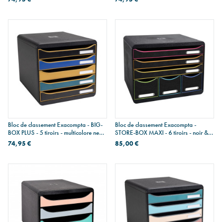
Bloc de classement Exacompta - BIG-
Bloc de classement Exacompta -
BOX PLUS - 5 tiroirs - multicolore neo
STORE-BOX MAXI - 6 tiroirs - noir &
deco
multicolore
74,95 €
85,00 €