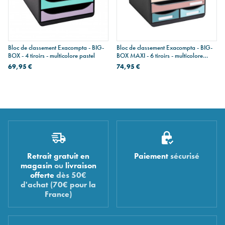
Bloc de classement Exacompta - BIG-
Bloc de classement Exacompta - BIG-
BOX - 4 tiroirs - multicolore pastel
BOX MAXI - 6 tiroirs - multicolore
skandi
69,95 €
74,95 €
Retrait gratuit en
Paiement
sécurisé
magasin
ou
livraison
offerte
dès 50€
d'achat (70€ pour la
France)