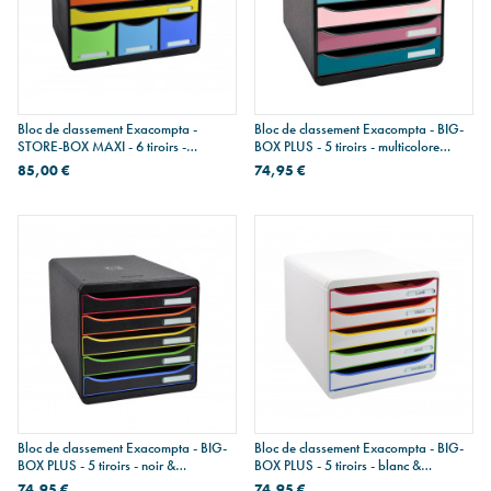
Bloc de classement Exacompta -
Bloc de classement Exacompta - BIG-
STORE-BOX MAXI - 6 tiroirs -
BOX PLUS - 5 tiroirs - multicolore
multicolore
skandi
85,00 €
74,95 €
Bloc de classement Exacompta - BIG-
Bloc de classement Exacompta - BIG-
BOX PLUS - 5 tiroirs - noir &
BOX PLUS - 5 tiroirs - blanc &
multicolore
multicolore
74,95 €
74,95 €