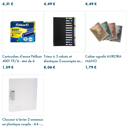
fine
4,31 €
4,49 €
4,49 €
Cartouches d'encre Pelikan
Trieur à 3 rabats et
Cahier agrafé AURORA
4001 TP/6 - étui de 6
élastiques Exacompta en
MANO
plastique
1,59 €
8,06 €
1,79 €
Classeur à levier 2 anneaux
en plastique souple - A4 -
dos 4,5 cm