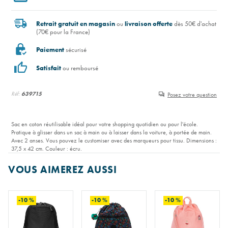
Retrait gratuit en magasin
ou
livraison offerte
dès 50€ d'achat
(70€ pour la France)
Paiement
sécurisé
Satisfait
ou remboursé
Réf:
639715
Posez votre question
Sac en coton réutilisable idéal pour votre shopping quotidien ou pour l'école.
Pratique à glisser dans un sac à main ou à laisser dans la voiture, à portée de main.
Avec 2 anses. Vous pouvez le customiser avec des marqueurs pour tissu. Dimensions :
37,5 x 42 cm. Couleur : écru.
VOUS AIMEREZ AUSSI
-10 %
-10 %
-10 %