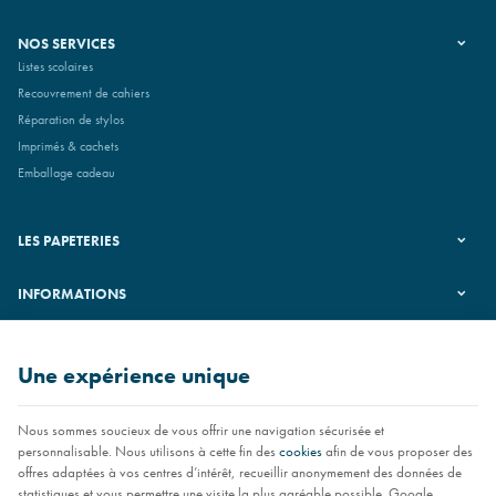
NOS SERVICES
Listes scolaires
Recouvrement de cahiers
Réparation de stylos
Imprimés & cachets
Emballage cadeau
LES PAPETERIES
INFORMATIONS
SUIVEZ-NOUS
Une expérience unique
Nous sommes soucieux de vous offrir une navigation sécurisée et
personnalisable. Nous utilisons à cette fin des
cookies
afin de vous proposer des
offres adaptées à vos centres d’intérêt, recueillir anonymement des données de
statistiques et vous permettre une visite la plus agréable possible. Google