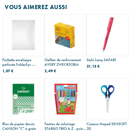
VOUS AIMEREZ AUSSI
Pochette enveloppe
Oeillets de renforcement
Stylo Lamy SAFARI
perforée FolderSys -
AVERY ZWECKFORM
21,15 €
fermeture velcro
1,07 €
2,49 €
Bloc de papier dessin
Feutres de coloriage
Ciseaux Maped SENSOFT
CANSON "C" à grain
STABILO TRIO A-Z - pointe
3D