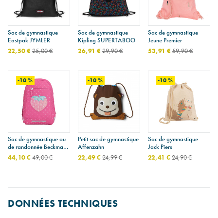
Sac de gymnastique
Sac de gymnastique
Sac de gymnastique
Eastpak JYMLER
Kipling SUPERTABOO
Jeune Premier
22,50 €
25,00 €
26,91 €
29,90 €
53,91 €
59,90 €
-10 %
-10 %
-10 %
Sac de gymnastique ou
Petit sac de gymnastique
Sac de gymnastique
de randonnée Beckmann
Affenzahn
Jack Piers
(12L)
44,10 €
49,00 €
22,49 €
24,99 €
22,41 €
24,90 €
DONNÉES TECHNIQUES