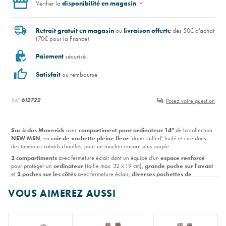
Vérifier la
disponibilité en magasin
Retrait gratuit en magasin
ou
livraison offerte
dès 50€ d'achat
(70€ pour la France)
Paiement
sécurisé
Satisfait
ou remboursé
Réf:
612722
Posez votre question
Sac à dos Maverick
avec
compartiment pour ordinateur 14"
de la collection
NEW MEN
, en
cuir de vachette pleine fleur
‘drum stuffed’, huilé et ciré dans
des tambours rotatifs chauffés, pour un toucher encore plus souple.
2 compartiments
avec fermeture éclair dont un équipé d'un
espace renforcé
pour protéger un
ordinateur
(taille max. 32 x 19 cm),
grande poche sur l'avan
t
et
2 poches sur les côtés
avec fermeture éclair,
diverses pochettes de
rangement
à l'interieur et
1 p
oche secrète
antivol à l’arrière.
VOUS AIMEREZ AUSSI
Passant pour fixation à un trolley et 2 bretelles confortables et ajustables en cuir.
Livré avec une
housse imperméable
en cas de pluie.
Dimensions : 34,5 x 39 x 15 cm.