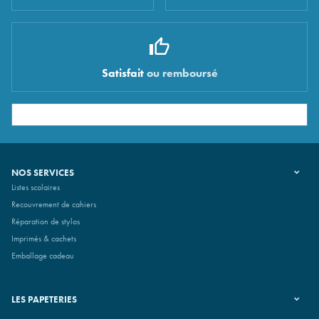
Satisfait
ou remboursé
NOS SERVICES
Listes scolaires
Recouvrement de cahiers
Réparation de stylos
Imprimés & cachets
Emballage cadeau
LES PAPETERIES