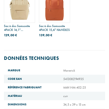
Sac à dos Samsonite
Sac à dos Samsonite
4PACK 14,1"
4PACK 15,6" HANDLES
SQUARED
129,00 €
139,00 €
DONNÉES TECHNIQUES
MARQUE
Maverick
CODE EAN
5413082194935
RÉFÉRENCE FABRIQUANT
MAV-NM-402-25
MATÉRIAU
cuir
DIMENSIONS
34,5 x 39 x 15 cm