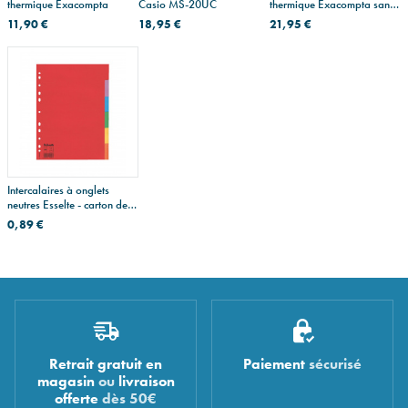
thermique Exacompta
Casio MS-20UC
thermique Exacompta sans
Phénol - zéro plastique
11,90 €
18,95 €
21,95 €
Intercalaires à onglets
neutres Esselte - carton de
couleur 160 g - A4
0,89 €
Retrait gratuit en
Paiement
sécurisé
magasin
ou
livraison
offerte
dès 50€