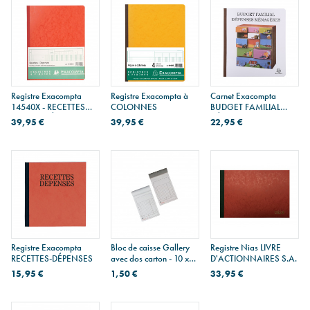
Registre Exacompta
Registre Exacompta à
Carnet Exacompta
14540X - RECETTES
COLONNES
BUDGET FAMILIAL
JOURNALIÈRES
DÉPENSES
39,95 €
39,95 €
22,95 €
MÉNAGÈRES
Registre Exacompta
Bloc de caisse Gallery
Registre Nias LIVRE
RECETTES-DÉPENSES
avec dos carton - 10 x
D'ACTIONNAIRES S.A.
16 cm
15,95 €
1,50 €
33,95 €