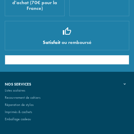
d'achat (70€ pour la
France)
Satisfait
ou remboursé
NOS SERVICES
Listes scolaires
Recouvrement de cahiers
Réparation de stylos
Imprimés & cachets
Emballage cadeau