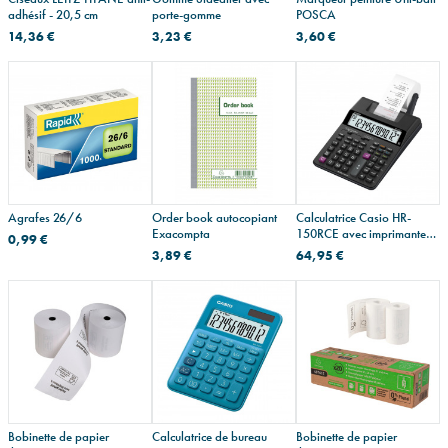
adhésif - 20,5 cm
porte-gomme
POSCA
14,36 €
3,23 €
3,60 €
Agrafes 26/6
Order book autocopiant
Calculatrice Casio HR-
Exacompta
150RCE avec imprimante
0,99 €
semi-professionnelle
3,89 €
64,95 €
Bobinette de papier
Calculatrice de bureau
Bobinette de papier