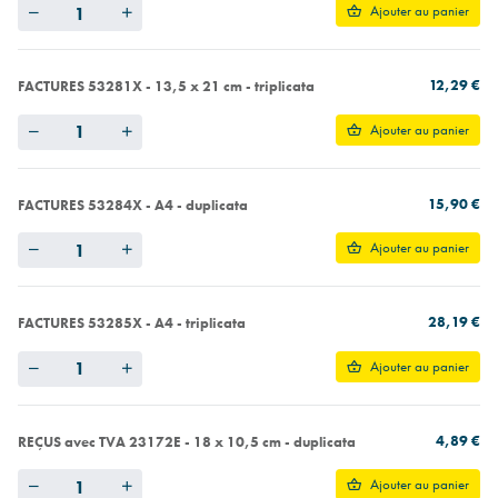
Quantity
Ajouter au panier
12,29 €
FACTURES 53281X - 13,5 x 21 cm - triplicata
Quantity
Ajouter au panier
15,90 €
FACTURES 53284X - A4 - duplicata
Quantity
Ajouter au panier
28,19 €
FACTURES 53285X - A4 - triplicata
Quantity
Ajouter au panier
4,89 €
REÇUS avec TVA 23172E - 18 x 10,5 cm - duplicata
Quantity
Ajouter au panier