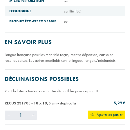
MICROPERFORATION
oui
ECOLOGIQUE
certifié FSC
PRODUIT ÉCO-RESPONSABLE
oui
EN SAVOIR PLUS
Langue française pour les manifold reçus, recette dépenses, caisse et
recettes caisse. Les autres manifolds sont bilingues français/néelandais.
DÉCLINAISONS POSSIBLES
Voici la liste de toutes les variantes disponibles pour ce produit
5,29 €
REÇUS 23170E - 18 x 10,5 cm - duplicata
Quantity
Ajouter au panier