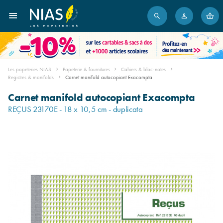
Les papeteries NIAS
Papeterie & fournitures
Cahiers & bloc-notes
Registres & manifolds
Carnet manifold autocopiant Exacompta
Carnet manifold autocopiant Exacompta
REÇUS 23170E - 18 x 10,5 cm - duplicata