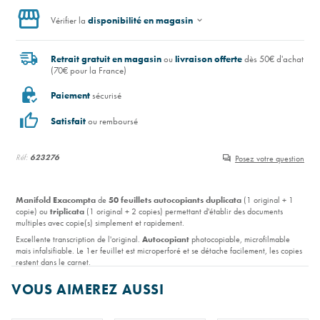
Vérifier la
disponibilité en magasin
Retrait gratuit en magasin
ou
livraison offerte
dès 50€ d'achat
(70€ pour la France)
Paiement
sécurisé
Satisfait
ou remboursé
Réf:
623276
Posez votre question
Manifold Exacompta
de
50 feuillets autocopiants duplicata
(1 original + 1
copie) ou
triplicata
(1 original + 2 copies) permettant d'établir des documents
multiples avec copie(s) simplement et rapidement.
Excellente transcription de l'original.
Autocopiant
photocopiable, microfilmable
mais infalsifiable. Le 1er feuillet est microperforé et se détache facilement, les copies
restent dans le carnet.
Qualité 100% française, pour une utilisation intensive. Certifié
FSC
.
VOUS AIMEREZ AUSSI
Lire la suite