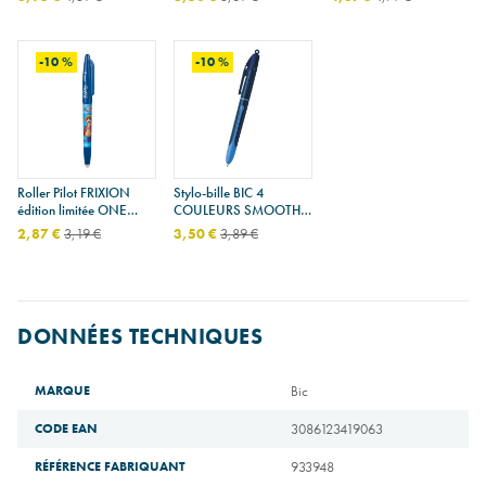
-10 %
-10 %
Roller Pilot FRIXION
Stylo-bille BIC 4
édition limitée ONE
COULEURS SMOOTH
PIECE
DROP
2,87 €
3,19 €
3,50 €
3,89 €
DONNÉES TECHNIQUES
MARQUE
Bic
CODE EAN
3086123419063
RÉFÉRENCE FABRIQUANT
933948