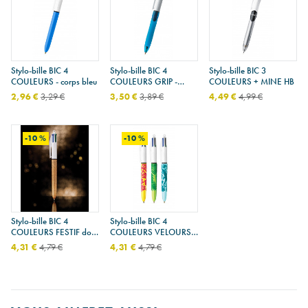
Stylo-bille BIC 4
Stylo-bille BIC 4
Stylo-bille BIC 3
COULEURS - corps bleu
COULEURS GRIP -
COULEURS + MINE HB
corps bleu
2,96 €
3,29 €
3,50 €
3,89 €
4,49 €
4,99 €
-10 %
-10 %
Stylo-bille BIC 4
Stylo-bille BIC 4
COULEURS FESTIF doré
COULEURS VELOURS -
givré - 50 ème
1 stylo-bille
4,31 €
4,79 €
4,31 €
4,79 €
anniversaire