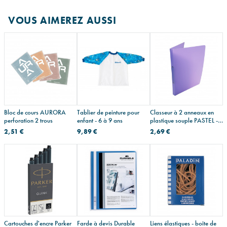
VOUS AIMEREZ AUSSI
Bloc de cours AURORA
Tablier de peinture pour
Classeur à 2 anneaux en
perforation 2 trous
enfant - 6 à 9 ans
plastique souple PASTEL -
A4
2,51 €
9,89 €
2,69 €
Cartouches d'encre Parker
Farde à devis Durable
Liens élastiques - boîte de