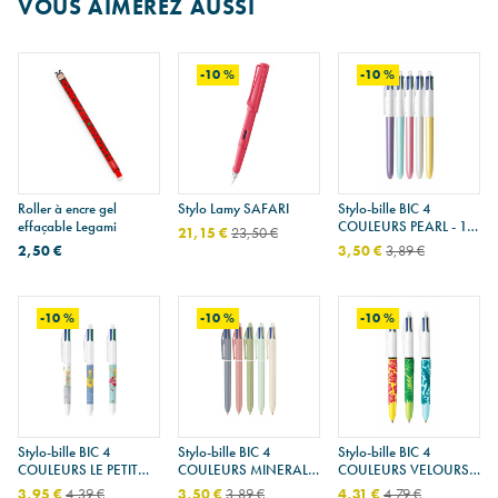
VOUS AIMEREZ AUSSI
-10 %
-10 %
Roller à encre gel
Stylo Lamy SAFARI
Stylo-bille BIC 4
effaçable Legami
COULEURS PEARL - 1
21,15 €
23,50 €
stylo-bille
2,50 €
3,50 €
3,89 €
-10 %
-10 %
-10 %
Stylo-bille BIC 4
Stylo-bille BIC 4
Stylo-bille BIC 4
COULEURS LE PETIT
COULEURS MINERAL -
COULEURS VELOURS -
PRINCE - 1 stylo-bille
1 stylo-bille
1 stylo-bille
3,95 €
4,39 €
3,50 €
3,89 €
4,31 €
4,79 €