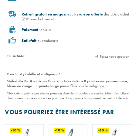
Retrait gratuit en magasin
ou
livraison offerte
dès 50€ d'achat
(70€ pour la France)
Paiement
sécurisé
Satisfait
ou remboursé
Réf:
611848
Posez votre question
2 en 1 : stylo-bille et surligneur !
Stylo-bille Bic 4 couleurs Fluo
rétractable doté de
3 pointes moyennes noire,
bleue ou rouge
+
1 pointe large jaune fluo
pour le surlignage.
Choix de la pointe par simple pression d'un des 4 boutons pressoirs. Muni d'un clip et
d'un anneau passe-cordon très pratique. Corps jaune transparent permettant de voir
le niveau d'encre. Ecriture
moyenne
.
VOUS POURRIEZ ÊTRE INTÉRESSÉ PAR
-10 %
-10 %
-10 %