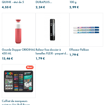
QUINK - étui de 5
DURAPLUS
100 g
personnalisable A4
4,55 €
2,24 €
2,99 €
Gourde Dopper ORIGINAL
Relieur fixe-dossier à
Effaceur Pelikan
450 ML
lamelles FLEXI - paquet de
1,79 €
25
13,46 €
1,79 €
Coffret de marqueurs
peinture Uni-Ball Posca