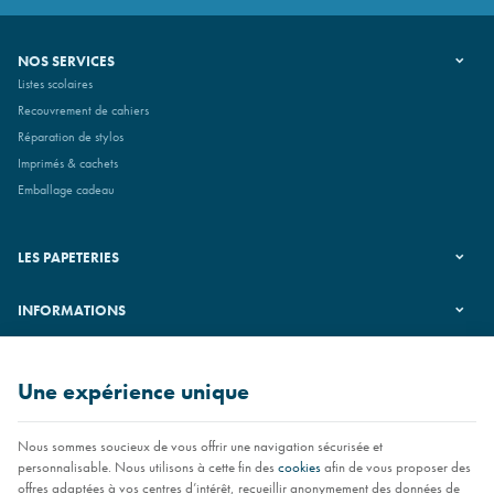
NOS SERVICES
Listes scolaires
Recouvrement de cahiers
Réparation de stylos
Imprimés & cachets
Emballage cadeau
LES PAPETERIES
INFORMATIONS
SUIVEZ-NOUS
Une expérience unique
Nous sommes soucieux de vous offrir une navigation sécurisée et
personnalisable. Nous utilisons à cette fin des
cookies
afin de vous proposer des
offres adaptées à vos centres d’intérêt, recueillir anonymement des données de