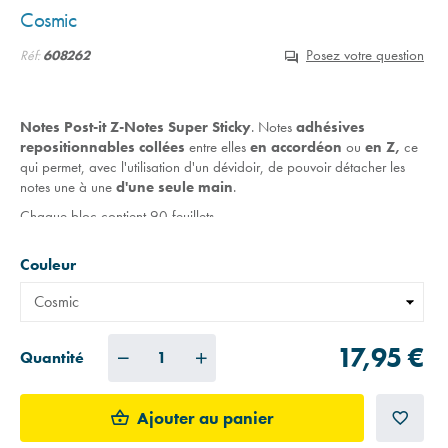
Cosmic
Posez votre question
Réf:
608262
Notes Post-it Z-Notes Super Sticky
. Notes
adhésives
repositionnables
collées
entre elles
en accordéon
ou
en Z,
ce
qui permet, avec l'utilisation d'un dévidoir, de pouvoir détacher les
notes une à une
d'une seule main
.
Chaque bloc contient 90 feuillets.
Couleur
:
mix de couleurs
tendance.
Couleur
Format
:
76 x 76 mm
.
Lire la suite
17,95 €
Quantité
Ajouter au panier