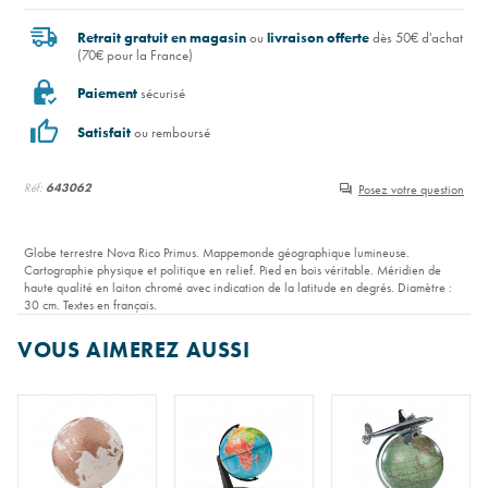
Retrait gratuit en magasin
ou
livraison offerte
dès 50€ d'achat
(70€ pour la France)
Paiement
sécurisé
Satisfait
ou remboursé
Réf:
643062
Posez votre question
Globe terrestre Nova Rico Primus. Mappemonde géographique lumineuse.
Cartographie physique et politique en relief. Pied en bois véritable. Méridien de
haute qualité en laiton chromé avec indication de la latitude en degrés. Diamètre :
30 cm. Textes en français.
VOUS AIMEREZ AUSSI