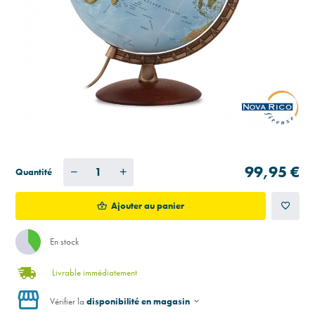
99,95 €
Quantité
Ajouter au panier
En stock
Livrable immédiatement
Vérifier la
disponibilité en magasin