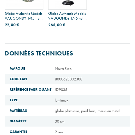
Globe Authentic Models
Globe Authentic Models
VAUGONDY 1745 - 8,5
VAUGONDY 1745 noir -
cm
32 cm
22,00 €
265,00 €
DONNÉES TECHNIQUES
MARQUE
Nova Rico
CODE EAN
8000623002308
RÉFÉRENCE FABRIQUANT
529035
TYPE
lumineux
MATÉRIAU
globe plastique, pied bois, méridien métal
DIAMÈTRE
30 cm
GARANTIE
2 ans