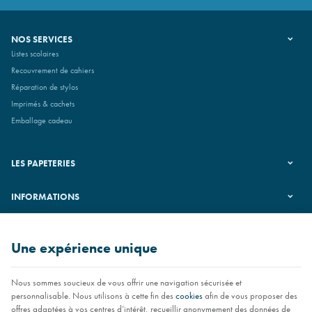
NOS SERVICES
Listes scolaires
Recouvrement de cahiers
Réparation de stylos
Imprimés & cachets
Emballage cadeau
LES PAPETERIES
INFORMATIONS
SUIVEZ-NOUS
Une expérience unique
Nous sommes soucieux de vous offrir une navigation sécurisée et
personnalisable. Nous utilisons à cette fin des
cookies
afin de vous proposer des
offres adaptées à vos centres d’intérêt, recueillir anonymement des données de