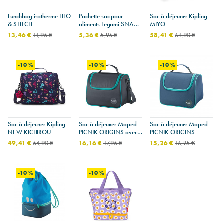
Lunchbag isotherme LILO
Pochette sac pour
Sac à déjeuner Kipling
& STITCH
aliments Legami SNACK
MIYO
BAGS - set de 3
13,46 €
14,95 €
5,36 €
5,95 €
58,41 €
64,90 €
-10 %
-10 %
-10 %
Sac à déjeuner Kipling
Sac à déjeuner Maped
Sac à déjeuner Maped
NEW KICHIROU
PICNIK ORIGINS avec
PICNIK ORIGINS
bandoulière
49,41 €
54,90 €
16,16 €
17,95 €
15,26 €
16,95 €
-10 %
-10 %