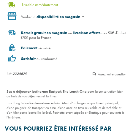
Livrable immédiatement
Vérifier la
disponibilité en magasin
Retrait gratuit en magasin
ou
livraison offerte
dès 50€ d'achat
(70€ pour la France)
Paiement
sécurisé
Satisfait
ou remboursé
Réf:
2324679
Posez votre question
Sac à déjeuner isotherme Eastpak The Lunch One
pour la conservation bien
au frais de vos déjeuners et tartines.
Lunchbag à doubles fermetures éclairs. Muni d'un large compartiment principal,
d'une poignée de transport en tissu, d'une anse en tissu ajustable et détachable et
d'un filet porte-bouteille latéral. Pochette avant zippée et élastique pour couverts à
l'intérieur.
Résistant à l'eau.
VOUS POURRIEZ ÊTRE INTÉRESSÉ PAR