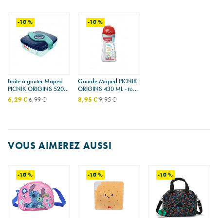
-10 %
-10 %
Boîte à gouter Maped
Gourde Maped PICNIK
PICNIK ORIGINS 520
ORIGINS 430 ML - tons
ML - tons bleus
rouges
6,29 €
6,99 €
8,95 €
9,95 €
VOUS AIMEREZ AUSSI
-10 %
-10 %
-10 %