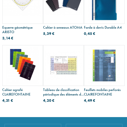
Equerre géométrique
Cahier à anneaux ATOMA
Farde à devis Durable A4
ARISTO
5,39 €
0,45 €
3,14 €
Cahier agrafé
Tableau de classification
Feuillets mobiles perforés
CLAIREFONTAINE
périodique des éléments de
CLAIREFONTAINE
Mendeleïev
4,31 €
4,20 €
4,49 €