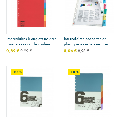
Intercalaires à onglets neutres
Intercalaires pochettes en
Esselte - carton de couleur
plastique à onglets neutres
160 g - A4
Esselte - A4 maxi
0,89 €
0,99 €
8,06 €
8,95 €
-10 %
-10 %