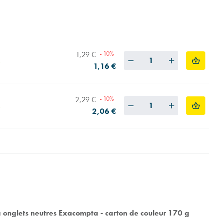
1,29 €
- 10%
Quantity
1,16 €
2,29 €
- 10%
Quantity
2,06 €
 à onglets neutres Exacompta - carton de couleur 170 g