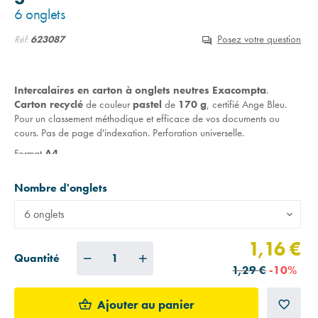
6 onglets
Posez votre question
Réf:
623087
Intercalaires en carton à onglets neutres Exacompta
.
Carton recyclé
de couleur
pastel
de
170 g
, certifié Ange Bleu.
Pour un classement méthodique et efficace de vos documents ou
cours. Pas de page d'indexation. Perforation universelle.
Format
A4.
Disponibles en
6
ou
12 onglets
.
Nombre d'onglets
6 onglets
1,16 €
Quantité
1,29 €
-10%
Ajouter au panier