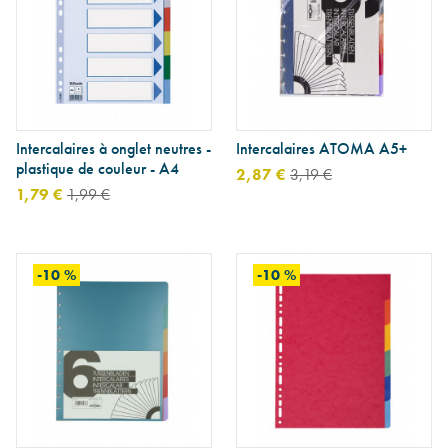
Intercalaires à onglet neutres -
Intercalaires ATOMA A5+
plastique de couleur - A4
2,87 €
3,19 €
1,79 €
1,99 €
-10 %
-10 %