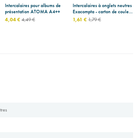
Intercalaires pour albums de
Intercalaires à onglets neutres
présentation ATOMA A4++
Exacompta - carton de couleur
220 g
4,04 €
4,49 €
1,61 €
1,79 €
tres