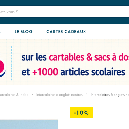
S
LE BLOG
CARTES CADEAUX
tercalaires & index
Intercalaires à onglets neutres
Intercalaires à onglets 
-10%