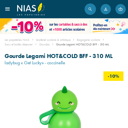
Les papeteries NIAS
Matériel scolaire & artistique
Bagagerie scolaire
Sacs et boîtes déjeuner
Gourdes
Gourde Legami HOT&COLD BFF - 310 ML
Gourde Legami HOT&COLD BFF - 310 ML
ladybug « Get Lucky» - coccinelle
-10%