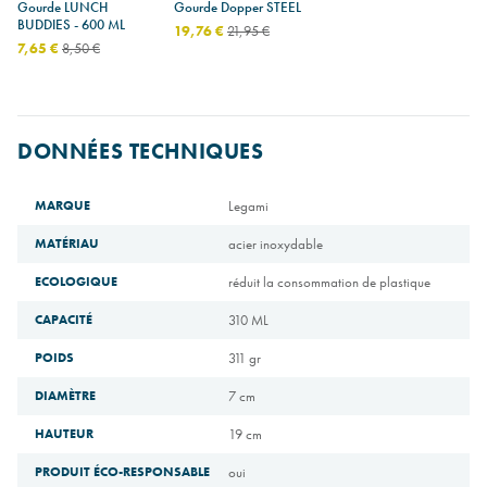
Gourde LUNCH
Gourde Dopper STEEL
BUDDIES - 600 ML
19,76 €
21,95 €
7,65 €
8,50 €
DONNÉES TECHNIQUES
MARQUE
Legami
MATÉRIAU
acier inoxydable
ECOLOGIQUE
réduit la consommation de plastique
CAPACITÉ
310 ML
POIDS
311 gr
DIAMÈTRE
7 cm
HAUTEUR
19 cm
PRODUIT ÉCO-RESPONSABLE
oui