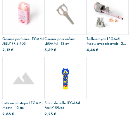
Gomme parfumée LEGAMI
Ciseaux pour enfant
Taille-crayon LEGAMI
JELLY FRIENDS
LEGAMI - 13 cm
Meow avec réservoir - 2
trous
2,12 €
5,39 €
4,46 €
Latte en plastique LEGAMI
Bâton de colle LEGAMI
Meow - 15 cm
Feelin' Glued
2,66 €
2,25 €