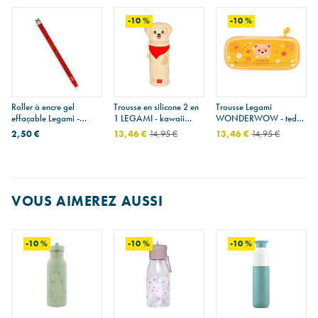
-10 %
-10 %
Roller à encre gel
Trousse en silicone 2 en
Trousse Legami
effaçable Legami -
1 LEGAMI - kawaii
WONDERWOW - teddy
ladybug « Get Lucky» -
golden - golden retriever
bear
2,50 €
13,46 €
14,95 €
13,46 €
14,95 €
coccinelle
VOUS AIMEREZ AUSSI
-10 %
-10 %
-10 %