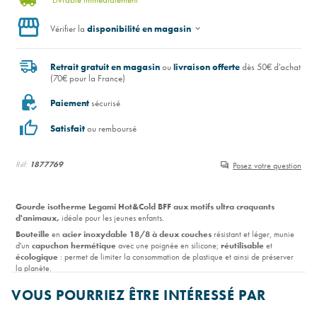
Vérifier la
disponibilité en magasin
Retrait gratuit en magasin
ou
livraison offerte
dès 50€ d'achat
(70€ pour la France)
Paiement
sécurisé
Satisfait
ou remboursé
Réf:
1877769
Posez votre question
Gourde isotherme Legami Hot&Cold BFF aux motifs ultra craquants
d'animaux,
idéale pour les jeunes enfants.
Bouteille
en
acier inoxydable
18/8
à deux couches
résistant et léger, munie
d'un
capuchon hermétique
avec une poignée en silicone;
réutilisable
et
écologique
: permet de limiter la consommation de plastique et ainsi de préserver
la planète.
Peut maintenir la température des
boissons chaudes
pendant
12 heures
et 24
VOUS POURRIEZ ÊTRE INTÉRESSÉ PAR
heures
pour les
boissons froides.