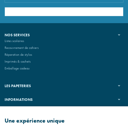
NOS SERVICES
Listes scolaires
Recouvrement de cahiers
Réparation de stylos
Imprimés & cachets
Emballage cadeau
LES PAPETERIES
INFORMATIONS
SUIVEZ-NOUS
Une expérience unique