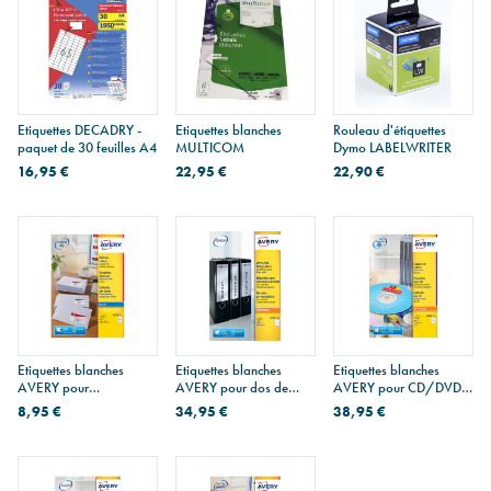
Etiquettes DECADRY -
Etiquettes blanches
Rouleau d'étiquettes
paquet de 30 feuilles A4
MULTICOM
Dymo LABELWRITER
16,95 €
22,95 €
22,90 €
Etiquettes blanches
Etiquettes blanches
Etiquettes blanches
AVERY pour
AVERY pour dos de
AVERY pour CD/DVD
imprimantes jet d'encre
classeurs
L7676-25 - paquet de
8,95 €
34,95 €
38,95 €
25 feuilles A4