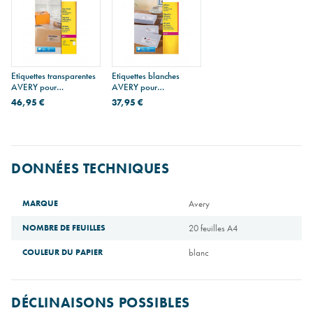
Etiquettes transparentes
Etiquettes blanches
AVERY pour
AVERY pour
imprimantes laser - 210 x
imprimantes laser
46,95 €
37,95 €
297 mm - 1
étiquette/feuille A4 -
paquet de 25 feuilles A4
DONNÉES TECHNIQUES
MARQUE
Avery
NOMBRE DE FEUILLES
20 feuilles A4
COULEUR DU PAPIER
blanc
DÉCLINAISONS POSSIBLES