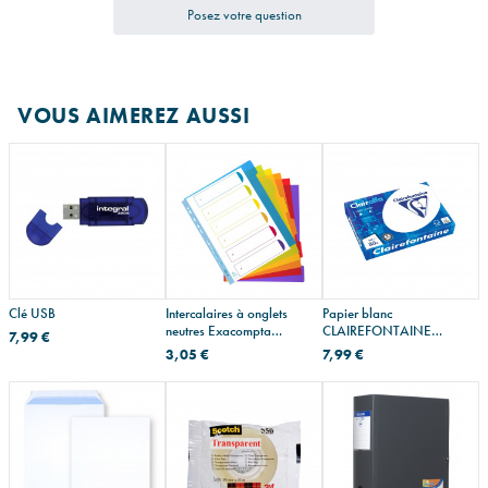
Posez votre question
VOUS AIMEREZ AUSSI
Clé USB
Intercalaires à onglets
Papier blanc
neutres Exacompta
CLAIREFONTAINE
7,99 €
CAMPUS - plastique de
CLAIRALFA
3,05 €
7,99 €
couleur - A4 maxi