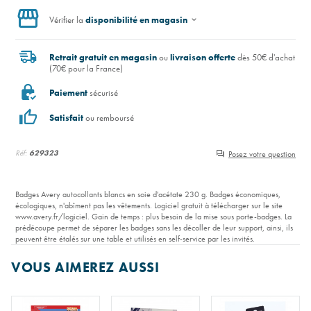
Vérifier la
disponibilité en magasin
Retrait gratuit en magasin
ou
livraison offerte
dès 50€ d'achat
(70€ pour la France)
Paiement
sécurisé
Satisfait
ou remboursé
Réf:
629323
Posez votre question
Badges Avery autocollants blancs en soie d'acétate 230 g. Badges économiques,
écologiques, n'abîment pas les vêtements. Logiciel gratuit à télécharger sur le site
www.avery.fr/logiciel. Gain de temps : plus besoin de la mise sous porte-badges. La
prédécoupe permet de séparer les badges sans les décoller de leur support, ainsi, ils
peuvent être étalés sur une table et utilisés en self-service par les invités.
VOUS AIMEREZ AUSSI