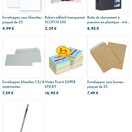
Enveloppes sacs blanches -
Ruban adhésif transparent
Boîte de classement à
paquet de 25
SCOTCH 550
pression en plastique - A4 -
dos 10 cm
4,99 €
2,29 €
8,95 €
Enveloppes blanches C5/6
Notes Post-it SUPER
Enveloppes sacs brunes -
américaines
STICKY
paquet de 25
7,59 €
16,95 €
7,49 €