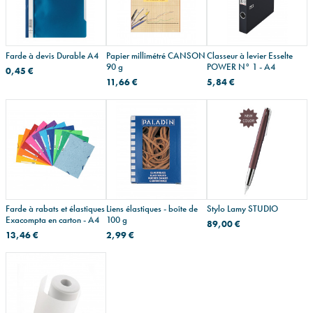
Farde à devis Durable A4
Papier millimétré CANSON
Classeur à levier Esselte
90 g
POWER N° 1 - A4
0,45 €
11,66 €
5,84 €
Farde à rabats et élastiques
Liens élastiques - boîte de
Stylo Lamy STUDIO
Exacompta en carton - A4
100 g
89,00 €
13,46 €
2,99 €