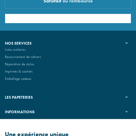
Satisfait
ou remboursé
NOS SERVICES
Listes scolaires
Recouvrement de cahiers
Réparation de stylos
Imprimés & cachets
Emballage cadeau
LES PAPETERIES
INFORMATIONS
SUIVEZ-NOUS
Une expérience unique