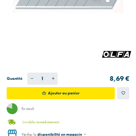
8,69 €
Quantité
Ajouter au panier
En stock
Livrable immédiatement
Vérifier la
disponibilité en magasin