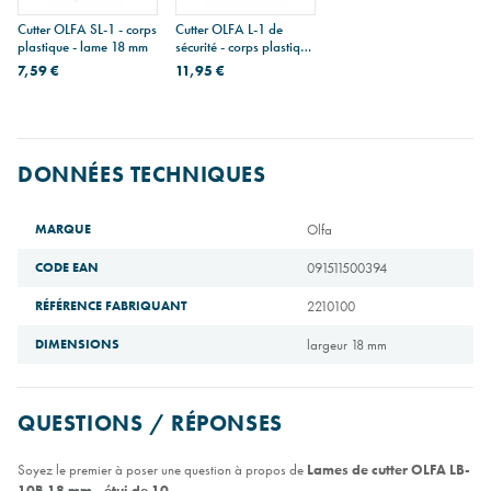
Cutter OLFA SL-1 - corps
Cutter OLFA L-1 de
plastique - lame 18 mm
sécurité - corps plastique
avec renfort métal - lame
7,59 €
11,95 €
18 mm
DONNÉES TECHNIQUES
MARQUE
Olfa
CODE EAN
091511500394
RÉFÉRENCE FABRIQUANT
2210100
DIMENSIONS
largeur 18 mm
QUESTIONS / RÉPONSES
Soyez le premier à poser une question à propos de
Lames de cutter OLFA LB-
10B 18 mm - étui de 10