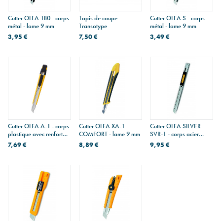
Cutter OLFA 180 - corps
Tapis de coupe
Cutter OLFA S - corps
métal - lame 9 mm
Transotype
métal - lame 9 mm
3,95 €
7,50 €
3,49 €
Cutter OLFA A-1 - corps
Cutter OLFA XA-1
Cutter OLFA SILVER
plastique avec renfort
COMFORT - lame 9 mm
SVR-1 - corps acier
métal - lame 9 mm
inoxydable - lame 9 mm
7,69 €
8,89 €
9,95 €