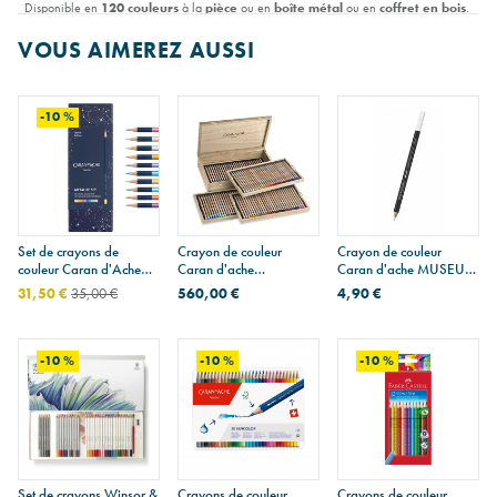
Disponible en
120 couleurs
à la
pièce
ou en
boîte métal
ou en
coffret en bois
.
Lire la suite
VOUS AIMEREZ AUSSI
-10 %
Set de crayons de
Crayon de couleur
Crayon de couleur
couleur Caran d'Ache
Caran d'ache
Caran d'ache MUSEUM
édition spéciale
LUMINANCE 6901
AQUARELLE
31,50 €
35,00 €
560,00 €
4,90 €
COSMIC BLUE
-10 %
-10 %
-10 %
Set de crayons Winsor &
Crayons de couleur
Crayons de couleur