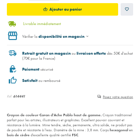
Ajouter au panier
Livrable immédiatement
Vérifier la
disponibilité en magasin
Retrait gratuit en magasin
ou
livraison offerte
dès 50€ d'achat
(70€ pour la France)
Paiement
sécurisé
Satisfait
ou remboursé
Réf:
614441
Posez votre question
Crayon de couleur Caran d'Ache Pablo
haut de gamme.
Crayon traditionnel
parfait pour les artistes, illustrateurs et graphistes. Excellent pouvoir couvrant et
résistance à la lumière. Mine tendre, sèche, permanente, ultra solide, ne produit pas
de poudre et résistante à l'eau. Diamètre de la mine : 3,8 mm. Corps
hexagonal
en
bois de cèdre
d'excellente qualité certifié
FSC
.