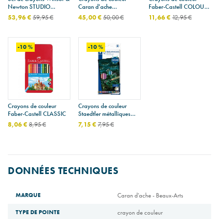
Newton STUDIO
Caran d'ache
Faber-Castell COLOUR
COLLECTION
FANCOLOR
GRIP - étui de 12
53,96 €
59,95 €
45,00 €
50,00 €
11,66 €
12,95 €
-10 %
-10 %
Crayons de couleur
Crayons de couleur
Faber-Castell CLASSIC
Staedtler métalliques
DESIGN JOURNEY -
8,06 €
8,95 €
7,15 €
7,95 €
étui de 12
DONNÉES TECHNIQUES
MARQUE
Caran d'ache - Beaux-Arts
TYPE DE POINTE
crayon de couleur