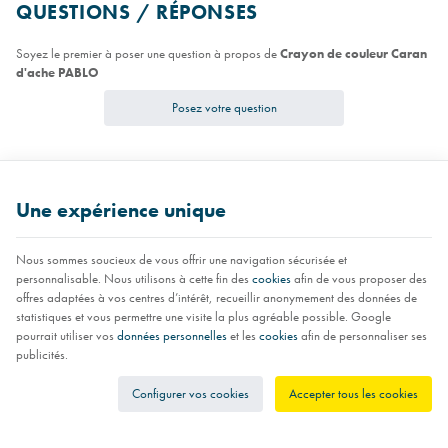
QUESTIONS / RÉPONSES
Soyez le premier à poser une question à propos de
Crayon de couleur Caran
d'ache PABLO
Posez votre question
VOUS AIMEREZ AUSSI
Une expérience unique
Nous sommes soucieux de vous offrir une navigation sécurisée et
personnalisable. Nous utilisons à cette fin des
cookies
afin de vous proposer des
offres adaptées à vos centres d’intérêt, recueillir anonymement des données de
statistiques et vous permettre une visite la plus agréable possible. Google
pourrait utiliser vos
données personnelles
et les
cookies
afin de personnaliser ses
publicités.
Feutre STABILO PEN 68
Bloc de papier dessin
Compas à vis centrale
Configurer vos cookies
Accepter tous les cookies
bristol CANSON 224 g
Staedtler MARS COMFORT
32,35 €
552 01
7,43 €
24,25 €