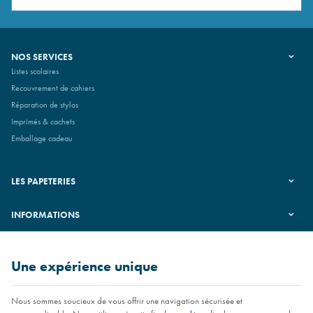
NOS SERVICES
Listes scolaires
Recouvrement de cahiers
Réparation de stylos
Imprimés & cachets
Emballage cadeau
LES PAPETERIES
INFORMATIONS
SUIVEZ-NOUS
Une expérience unique
Nous sommes soucieux de vous offrir une navigation sécurisée et