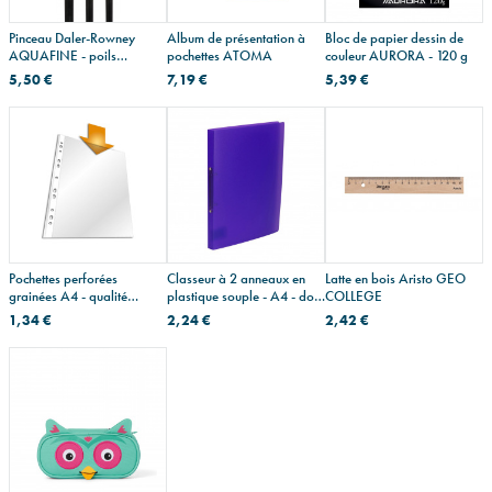
Pinceau Daler-Rowney
Album de présentation à
Bloc de papier dessin de
AQUAFINE - poils
pochettes ATOMA
couleur AURORA - 120 g
synthétiques - série 50
5,50 €
7,19 €
5,39 €
traceur long
Pochettes perforées
Classeur à 2 anneaux en
Latte en bois Aristo GEO
grainées A4 - qualité
plastique souple - A4 - dos
COLLEGE
économique
2,2 cm
1,34 €
2,24 €
2,42 €