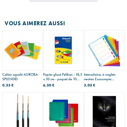
VOUS AIMEREZ AUSSI
Cahier agrafé AURORA
Papier glacé Pelikan - 18,5
Intercalaires à onglets
SPLENDID
x 30 cm - paquet de 10
neutres Exacompta
feuilles
CAMPUS - plastique de
0,53 €
6,50 €
3,05 €
couleur - A4 maxi