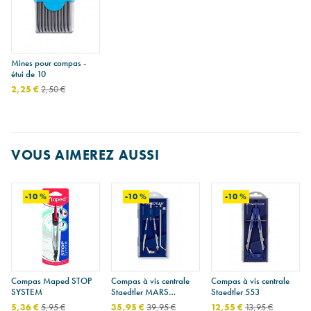
Mines pour compas -
étui de 10
2,25 €
2,50 €
VOUS AIMEREZ AUSSI
-10 %
-10 %
-10 %
Compas Maped STOP
Compas à vis centrale
Compas à vis centrale
SYSTEM
Staedtler MARS
Staedtler 553
COMFORT 552 02
5,36 €
5,95 €
35,95 €
39,95 €
12,55 €
13,95 €