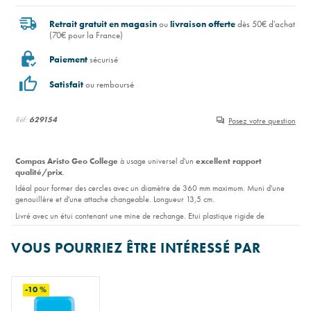
Retrait gratuit en magasin
ou
livraison offerte
dès 50€ d'achat
(70€ pour la France)
Paiement
sécurisé
Satisfait
ou remboursé
Réf:
629154
Posez votre question
Compas Aristo Geo College
à usage universel d'un
excellent rapport
qualité/prix
.
Idéal pour former des cercles avec un diamètre de 360 mm maximum. Muni d'une
genouillère et d'une attache changeable. Longueur 13,5 cm.
Livré avec un étui contenant une mine de rechange. Etui plastique rigide de
protection.
VOUS POURRIEZ ÊTRE INTÉRESSÉ PAR
-10 %