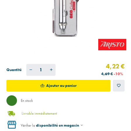
4,22 €
Quantité
4,69 €
-10%
Ajouter au panier
En stock
Livrable immédiatement
Vérifier la
disponibilité en magasin