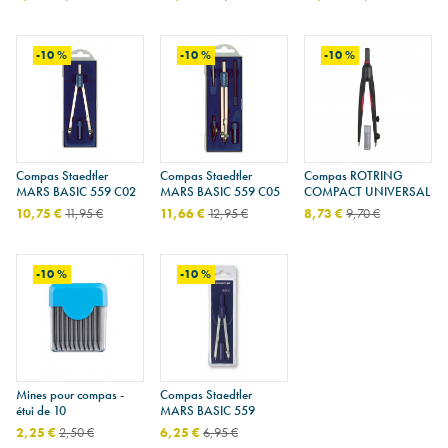
-10 %
-10 %
-10 %
Compas Staedtler
Compas Staedtler
Compas ROTRING
MARS BASIC 559 C02
MARS BASIC 559 C05
COMPACT UNIVERSAL
10,75 €
11,95 €
11,66 €
12,95 €
8,73 €
9,70 €
-10 %
-10 %
Mines pour compas -
Compas Staedtler
étui de 10
MARS BASIC 559
2,25 €
2,50 €
6,25 €
6,95 €